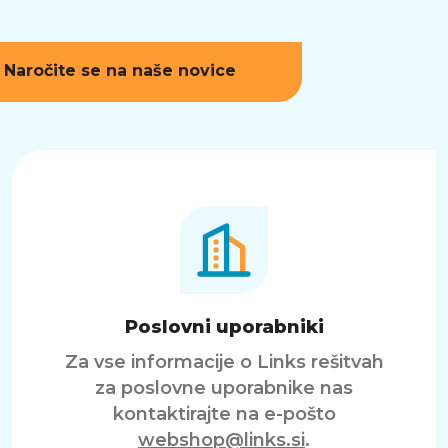
Naročite se na naše novice
Poslovni uporabniki
Za vse informacije o Links rešitvah
za poslovne uporabnike nas
kontaktirajte na e-pošto
webshop@links.si
.