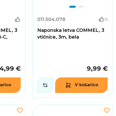
011.504.078
(1)
MMEL, 3
Naponska letva COMMEL, 3
B-C,
vtičnice, 3m, bela
14,99 €
9,99 €
arico
V košarico