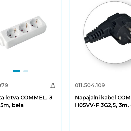
079
011.504.109
a letva COMMEL, 3
Napajalni kabel CO
, 5m, bela
H05VV-F 3G2,5, 3m, 