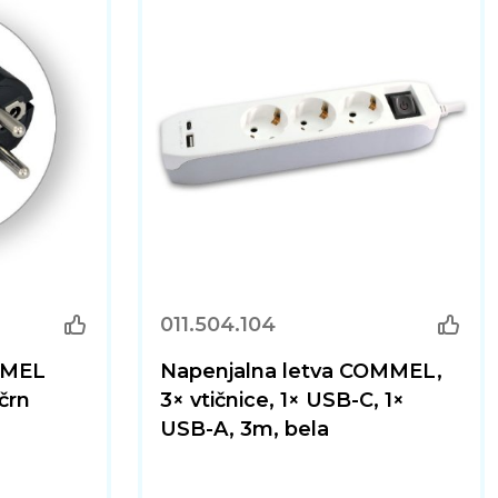
011.504.104
MMEL
Napenjalna letva COMMEL,
črn
3× vtičnice, 1× USB-C, 1×
USB-A, 3m, bela