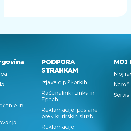
rgovina
PODPORA
MOJ 
STRANKAM
upa
Moj r
Izjava o piškotkih
la
Naroči
Računalniki Links in
Servis
Epoch
očanje in
Reklamacije, poslane
prek kurirskih služb
lovanja
Reklamacije