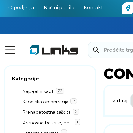
O podjetju
Načini plačila
Kontakt
CO
Kategorije
22
Napajalni kabli
sortiraj
7
Kabelska organizacija
5
Prenapetostna zaščita
1
Prenosne baterije, polnilniki in kabli
1