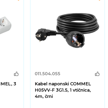
011.504.055
MMEL, 3
Kabel naponski COMMEL
H05VV-F 3G1.5, 1 vtičnica,
4m, črni