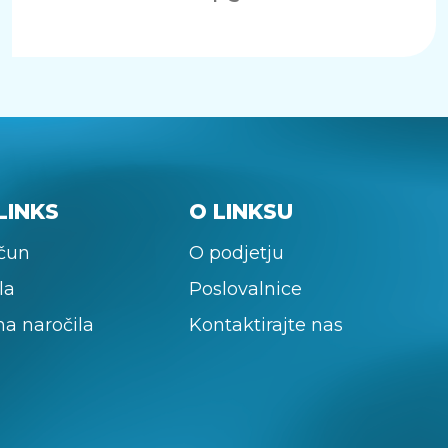
LINKS
O LINKSU
ačun
O podjetju
la
Poslovalnice
na naročila
Kontaktirajte nas