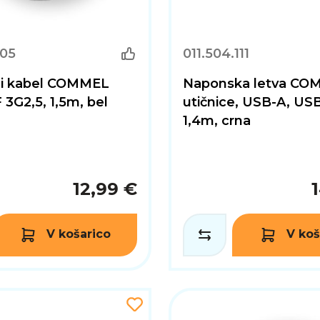
105
011.504.111
ni kabel COMMEL
Naponska letva CO
3G2,5, 1,5m, bel
utičnice, USB-A, US
1,4m, crna
12,99 €
V košarico
V koš