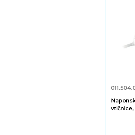
011.504.
Naponsk
vtičnice