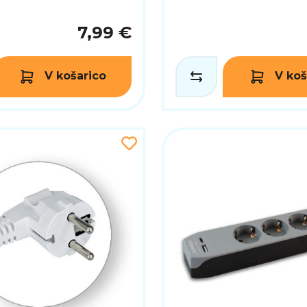
7,99 €
V košarico
V koš