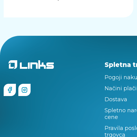
Spletna t
Pogoji nak
Načini plači
Dostava
Spletno nar
cene
Pravila pos
trgovca