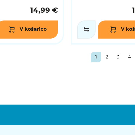
14,99 €
V košarico
V koš
1
2
3
4