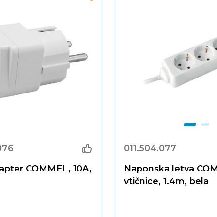
076
011.504.077
dapter COMMEL, 10A,
Naponska letva CO
vtičnice, 1.4m, bela