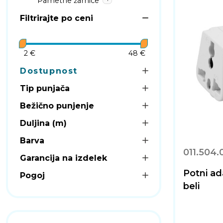
Pametne žarnice
Filtrirajte po ceni
2 €
48 €
Dostupnost
Tip punjača
Bežično punjenje
Duljina (m)
Barva
011.504.
Garancija na izdelek
Potni a
Pogoj
beli