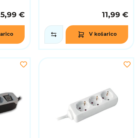
5,99 €
11,99 €
arico
V košarico