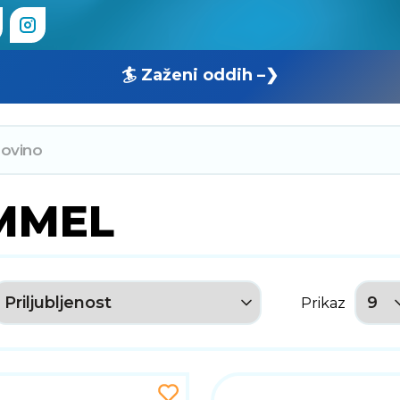
🏄 Zaženi oddih –❯
MMEL
Prikaz