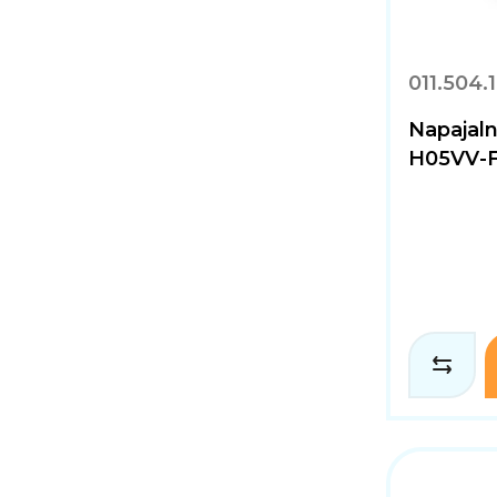
011.504.
Napajal
H05VV-F 