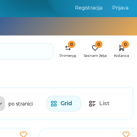
Registracija
Prijava
0
0
0
Primerjaj
Seznam želja
Košarica
Grid
List
po stranici