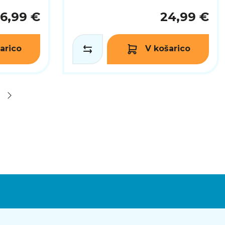
16,99 €
24,99 €
arico
V košarico