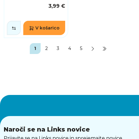
3,99 €
V košarico
1
2
3
4
5
Naroči se na Links novice
Prijavite se na Links novice in sprejemajte novice,