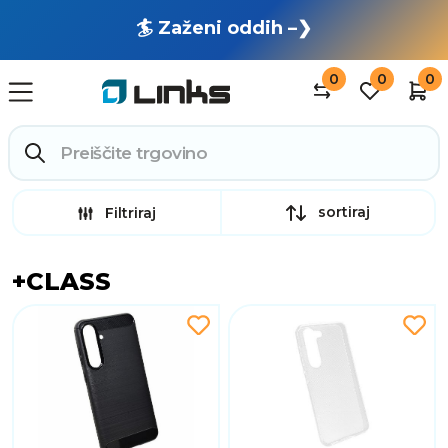
🏄 Zaženi oddih –❯
0
0
0
sortiraj
Filtriraj
+CLASS