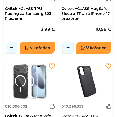
Ovitek +CLASS TPU
Ovitek +CLASS MagSafe
Puding za Samsung S23
Electro TPU za iPhone 17,
Plus, črni
prozoren
2,99 €
10,99 €
V košarico
V košarico
010.396.502
010.396.351
Ovitek +CLASS MagSafe
Ovitek +CLASS TPU