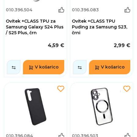
010.396.504
010.396.083
Ovitek +CLASS TPU za
Ovitek +CLASS TPU
Samsung Galaxy S24 Plus
Puding za Samsung S23,
/ S25 Plus, črn
črni
4,59 €
2,99 €
V košarico
V košarico
010.396.084
010.396.503