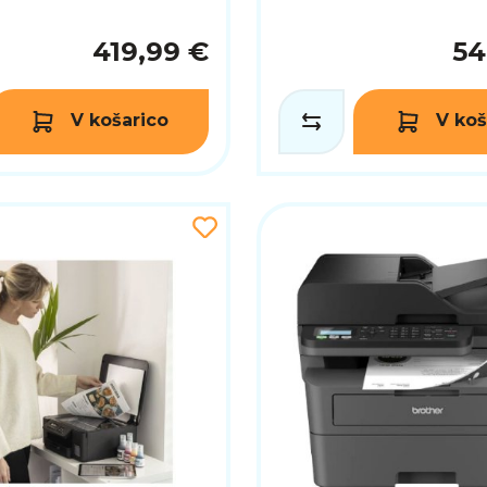
419,99 €
54
V košarico
V koš