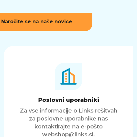
Naročite se na naše novice
Poslovni uporabniki
Za vse informacije o Links rešitvah
za poslovne uporabnike nas
kontaktirajte na e-pošto
webshop@links.si
.