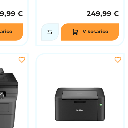
9,99 €
249,99 €
arico
V košarico