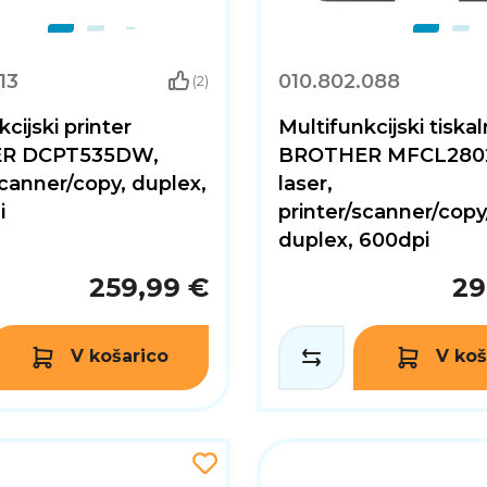
13
010.802.088
(2)
cijski printer
Multifunkcijski tiskal
R DCPT535DW,
BROTHER MFCL280
scanner/copy, duplex,
laser,
i
printer/scanner/copy
duplex, 600dpi
259,99 €
29
V košarico
V koš