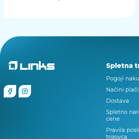
Spletna t
Pogoji nak
Načini plači
Dostava
Spletno nar
cene
Pravila pos
trgovca