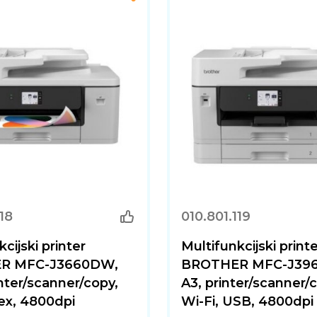
118
010.801.119
cijski printer
Multifunkcijski print
R MFC-J3660DW,
BROTHER MFC-J39
inter/scanner/copy,
A3, printer/scanner/
ex, 4800dpi
Wi-Fi, USB, 4800dpi