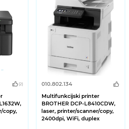
010.802.134
(2)
er
Multifunkcijski printer
L1632W,
BROTHER DCP-L8410CDW,
r/copy,
laser, printer/scanner/copy,
2400dpi, WiFi, duplex