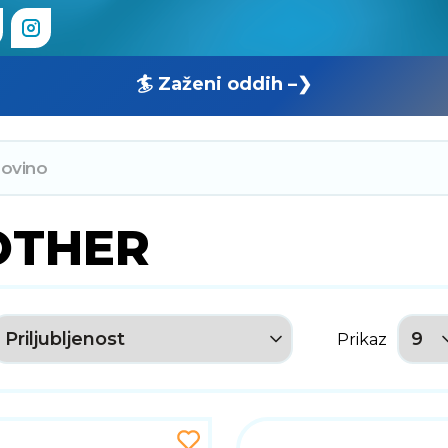
🏄 Zaženi oddih –❯
OTHER
Prikaz