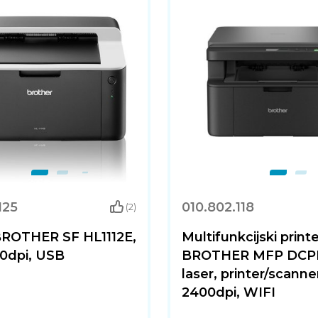
125
010.802.118
(2)
 BROTHER SF HL1112E,
Multifunkcijski print
00dpi, USB
BROTHER MFP DCP
laser, printer/scanne
2400dpi, WIFI