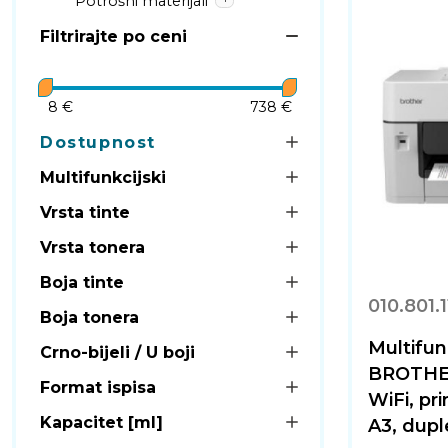
Potrošni materijali
Filtrirajte po ceni
8 €
738 €
Dostupnost
Multifunkcijski
Vrsta tinte
Vrsta tonera
Boja tinte
010.801.
Boja tonera
Multifunk
Crno-bijeli / U boji
BROTHE
Format ispisa
WiFi, pr
Kapacitet [ml]
A3, dupl