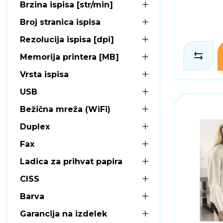
Brzina ispisa [str/min]
Broj stranica ispisa
Rezolucija ispisa [dpi]
Memorija printera [MB]
Vrsta ispisa
USB
Bežična mreža (WiFi)
Duplex
Fax
Ladica za prihvat papira
CISS
Barva
Garancija na izdelek