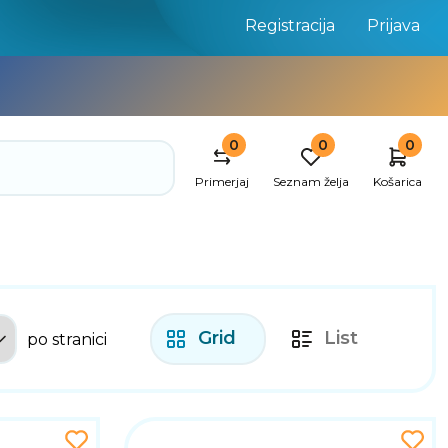
Registracija
Prijava
0
0
0
Primerjaj
Seznam želja
Košarica
Grid
List
po stranici