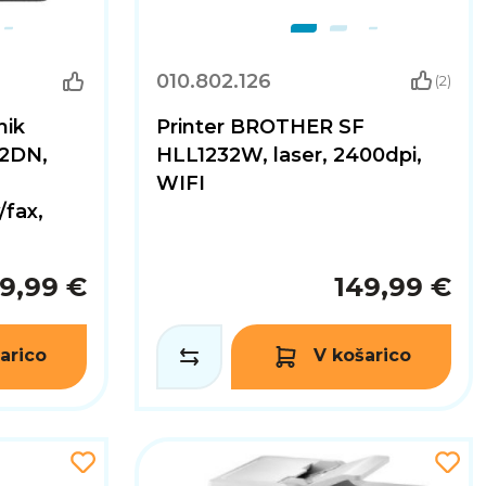
010.802.126
(2)
nik
Printer BROTHER SF
2DN,
HLL1232W, laser, 2400dpi,
WIFI
/fax,
9,99 €
149,99 €
arico
V košarico