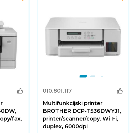
010.801.117
er
Multifunkcijski printer
60DW,
BROTHER DCP-T536DWYJ1,
copy/fax,
printer/scanner/copy, Wi-Fi,
duplex, 6000dpi