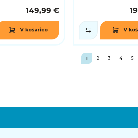
149,99 €
19
V košarico
V koš
1
2
3
4
5