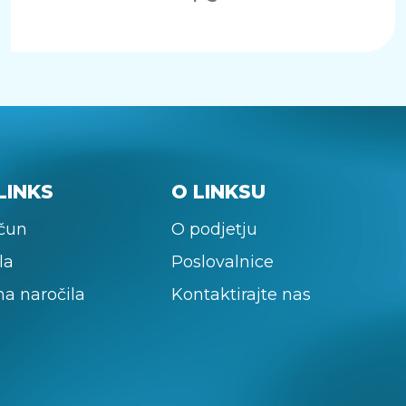
LINKS
O LINKSU
ačun
O podjetju
la
Poslovalnice
na naročila
Kontaktirajte nas