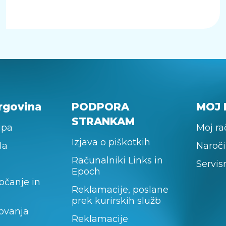
rgovina
PODPORA
MOJ 
STRANKAM
upa
Moj r
Izjava o piškotkih
la
Naroči
Računalniki Links in
Servis
Epoch
očanje in
Reklamacije, poslane
prek kurirskih služb
lovanja
Reklamacije