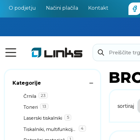
O podjetju
Načini plačila
Kontakt
BR
Kategorije
23
Črnila
sortiraj
13
Toneri
5
Laserski tiskalniki
4
Tiskalniki, multifunkcijski tiskalniki
1