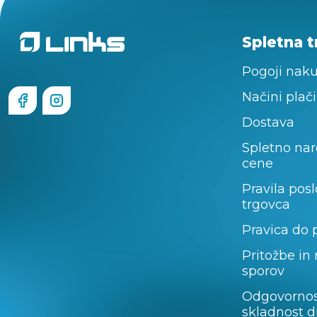
Spletna t
Pogoji nak
Načini plači
Dostava
Spletno nar
cene
Pravila pos
trgovca
Pravica do 
Pritožbe in
sporov
Odgovornos
skladnost d