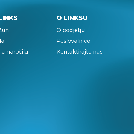
LINKS
O LINKSU
ačun
O podjetju
la
Poslovalnice
na naročila
Kontaktirajte nas