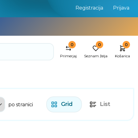
Registracija
Prijava
0
0
0
Primerjaj
Seznam želja
Košarica
Grid
List
po stranici