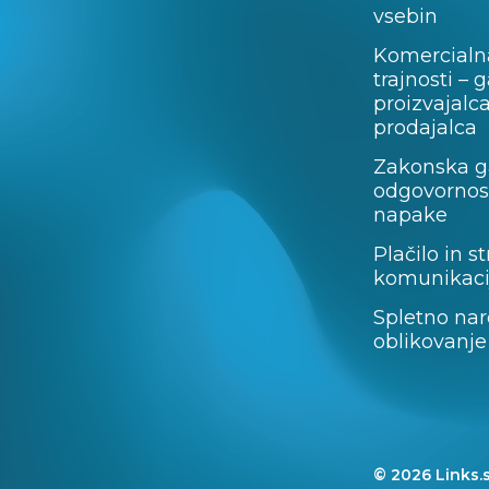
vsebin
Komercialn
trajnosti – 
proizvajalc
prodajalca
Zakonska ga
odgovornost
napake
Plačilo in st
komunikaci
Spletno nar
oblikovanje
© 2026 Links.s