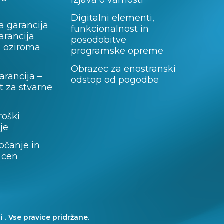
Izjava o varnosti
Digitalni elementi,
a garancija
funkcionalnost in
garancija
posodobitve
a oziroma
programske opreme
Obrazec za enostranski
rancija –
odstop od pogodbe
 za stvarne
roški
je
očanje in
 cen
i . Vse pravice pridržane.