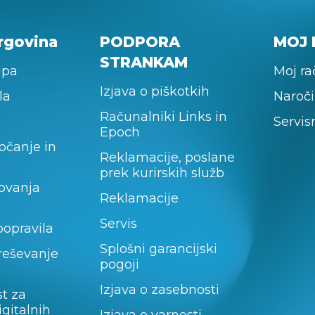
rgovina
PODPORA
MOJ 
STRANKAM
upa
Moj r
Izjava o piškotkih
la
Naroči
Računalniki Links in
Servis
Epoch
očanje in
Reklamacije, poslane
prek kurirskih služb
lovanja
Reklamacije
Servis
popravila
Splošni garancijski
 reševanje
pogoji
Izjava o zasebnosti
t za
igitalnih