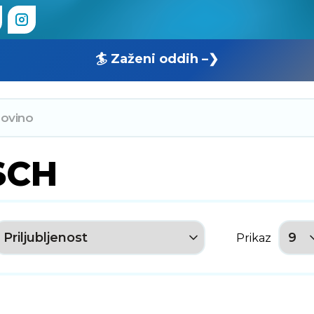
🏄 Zaženi oddih –❯
SCH
Prikaz