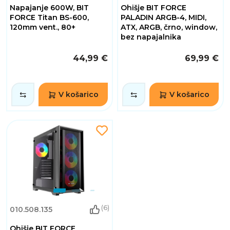
Napajanje 600W, BIT
Ohišje BIT FORCE
FORCE Titan BS-600,
PALADIN ARGB-4, MIDI,
120mm vent., 80+
ATX, ARGB, črno, window,
bez napajalnika
44,99 €
69,99 €
V košarico
V košarico
(6)
010.508.135
Ohišje BIT FORCE