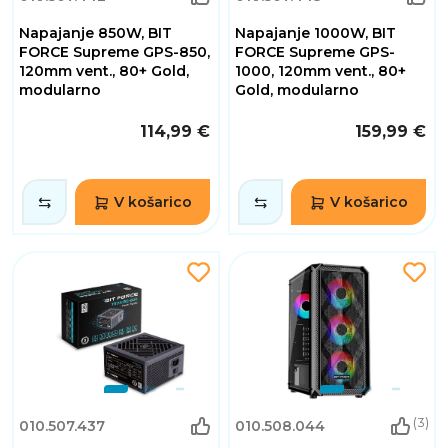
Napajanje 850W, BIT
Napajanje 1000W, BIT
FORCE Supreme GPS-850,
FORCE Supreme GPS-
120mm vent., 80+ Gold,
1000, 120mm vent., 80+
modularno
Gold, modularno
114,99 €
159,99 €
V košarico
V košarico
(3)
010.507.437
010.508.044