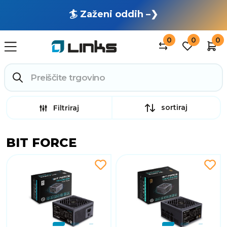
🏄 Zaženi oddih –❯
0
0
0
sortiraj
Filtriraj
BIT FORCE