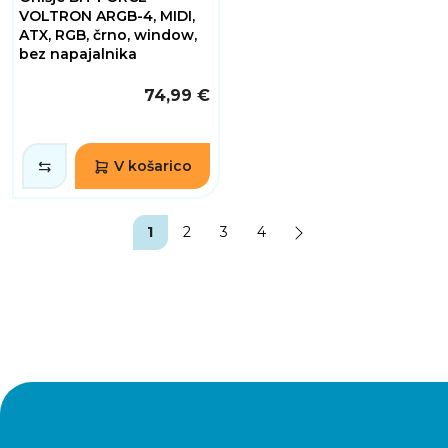
VOLTRON ARGB-4, MIDI,
ATX, RGB, črno, window,
bez napajalnika
74,99 €
V košarico
1
2
3
4