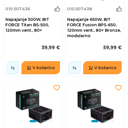
010.507.436
010.507.438
Napajanje 500W, BIT
Napajanje 650W, BIT
FORCE Titan BS-500,
FORCE Fusion BPS-650,
120mm vent., 80+
120mm vent., 80+ Bronze,
modularno
39,99 €
59,99 €
V košarico
V košarico