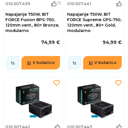
(1)
010.507.439
010.507.441
Napajanje 750W, BIT
Napajanje 750W, BIT
FORCE Fusion BPS-750,
FORCE Supreme GPS-750,
120mm vent., 80+ Bronze,
120mm vent., 80+ Gold,
modularno
modularno
74,99 €
94,99 €
V košarico
V košarico
010.507.442
010.507.443