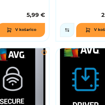
5,99 €
2
V košarico
V koš