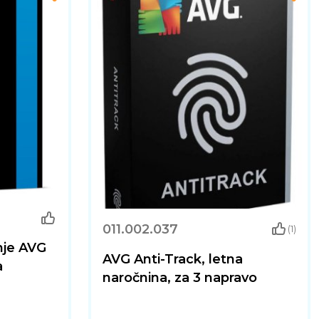
011.002.037
(1)
nje AVG
AVG Anti-Track, letna
a
naročnina, za 3 napravo