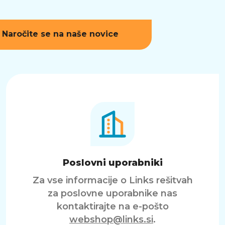
Naročite se na naše novice
Poslovni uporabniki
Za vse informacije o Links rešitvah
za poslovne uporabnike nas
kontaktirajte na e-pošto
webshop@links.si
.