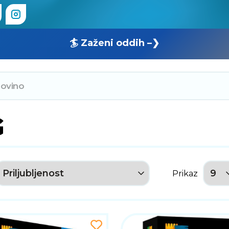
🏄 Zaženi oddih –❯
G
Prikaz