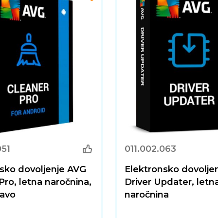
051
011.002.063
sko dovoljenje AVG
Elektronsko dovolje
Pro, letna naročnina,
Driver Updater, letn
ravo
naročnina