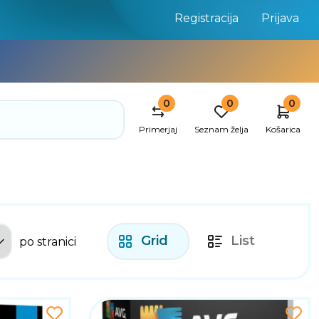
Registracija
Prijava
0
0
0
Primerjaj
Seznam želja
Košarica
Grid
List
po stranici