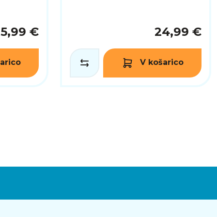
15,99 €
24,99 €
arico
V košarico