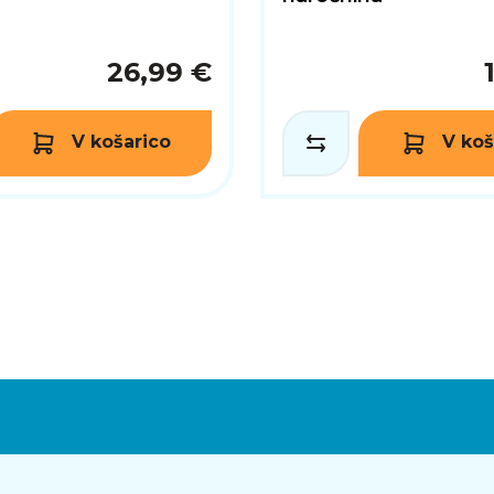
26,99 €
V košarico
V koš