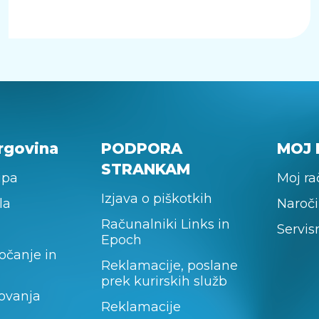
rgovina
PODPORA
MOJ 
STRANKAM
upa
Moj r
Izjava o piškotkih
la
Naroči
Računalniki Links in
Servis
Epoch
očanje in
Reklamacije, poslane
prek kurirskih služb
lovanja
Reklamacije