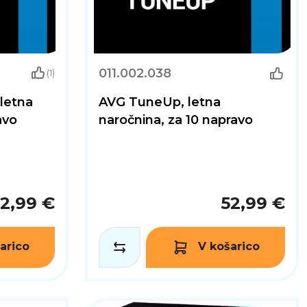
011.002.038
(1)
letna
AVG TuneUp, letna
avo
naročnina, za 10 napravo
2,99 €
52,99 €
arico
V košarico