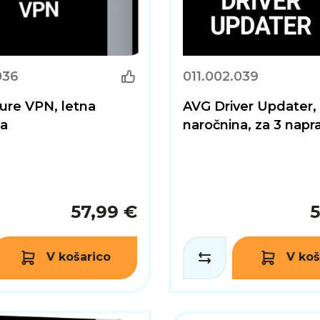
036
011.002.039
ure VPN, letna
AVG Driver Updater, 
na
naročnina, za 3 napr
57,99 €
5
V košarico
V koš