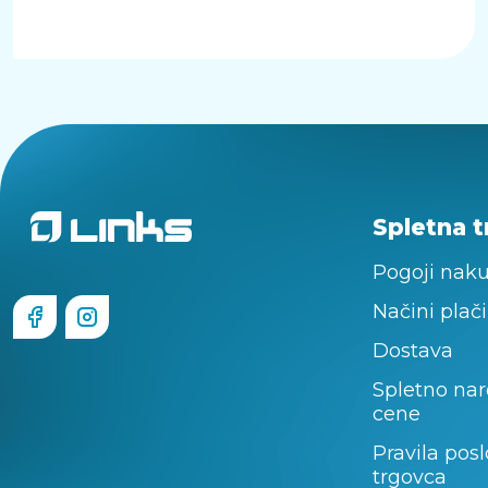
Spletna t
Pogoji nak
Načini plači
Dostava
Spletno nar
cene
Pravila pos
trgovca