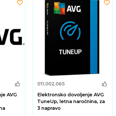
011.002.065
nje AVG
Elektronsko dovoljenje AVG
TuneUp, letna naročnina, za
tna
3 napravo