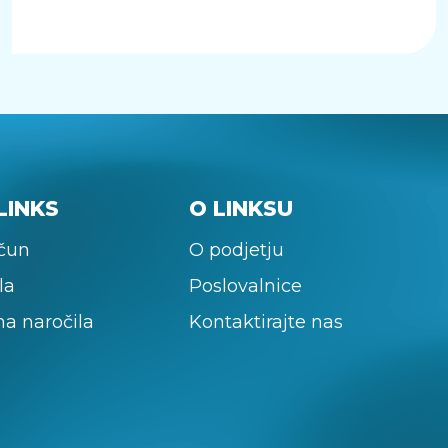
LINKS
O LINKSU
ačun
O podjetju
la
Poslovalnice
na naročila
Kontaktirajte nas