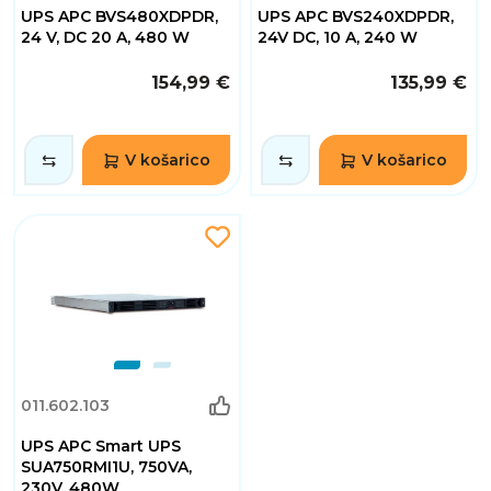
UPS APC BVS480XDPDR,
UPS APC BVS240XDPDR,
24 V, DC 20 A, 480 W
24V DC, 10 A, 240 W
154,99 €
135,99 €
V košarico
V košarico
011.602.103
UPS APC Smart UPS
SUA750RMI1U, 750VA,
230V, 480W