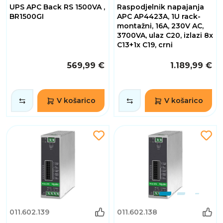
UPS APC Back RS 1500VA ,
Raspodjelnik napajanja
BR1500GI
APC AP4423A, 1U rack-
montažni, 16A, 230V AC,
3700VA, ulaz C20, izlazi 8x
C13+1x C19, crni
569,99 €
1.189,99 €
V košarico
V košarico
011.602.139
011.602.138