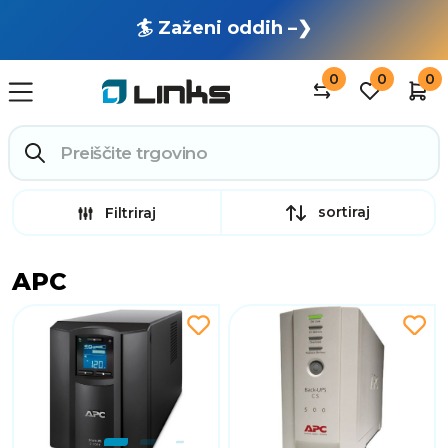
🏄 Zaženi oddih –❯
0
0
0
sortiraj
Filtriraj
APC