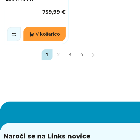
759,99 €
V košarico
1
2
3
4
Naroči se na Links novice