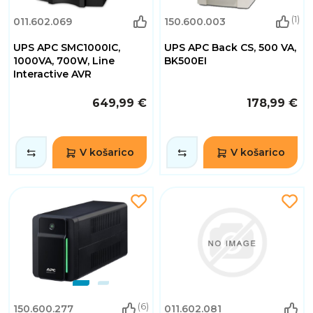
(1)
011.602.069
150.600.003
UPS APC SMC1000IC,
UPS APC Back CS, 500 VA,
1000VA, 700W, Line
BK500EI
Interactive AVR
649,99 €
178,99 €
V košarico
V košarico
(6)
150.600.277
011.602.081