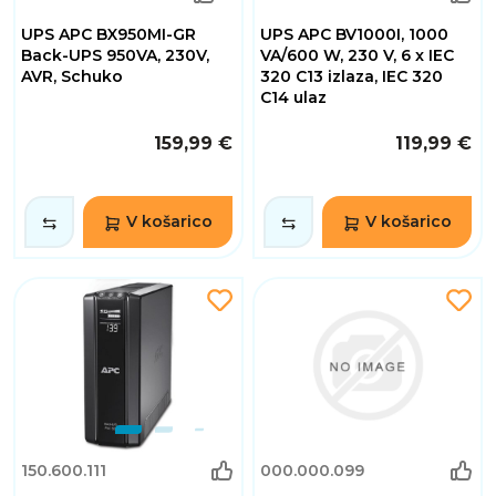
UPS APC BX950MI-GR
UPS APC BV1000I, 1000
Back-UPS 950VA, 230V,
VA/600 W, 230 V, 6 x IEC
AVR, Schuko
320 C13 izlaza, IEC 320
C14 ulaz
159,99 €
119,99 €
V košarico
V košarico
150.600.111
000.000.099