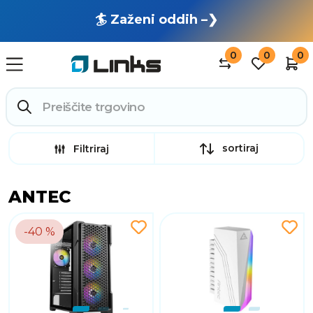
🏄 Zaženi oddih –❯
0
0
0
sortiraj
Filtriraj
ANTEC
-40 %