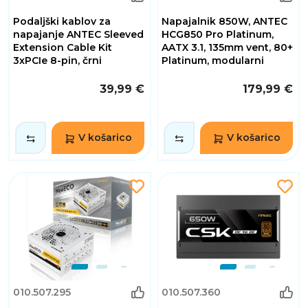
Podaljški kablov za
Napajalnik 850W, ANTEC
napajanje ANTEC Sleeved
HCG850 Pro Platinum,
Extension Cable Kit
AATX 3.1, 135mm vent, 80+
3xPCIe 8-pin, črni
Platinum, modularni
39,99 €
179,99 €
V košarico
V košarico
010.507.295
010.507.360