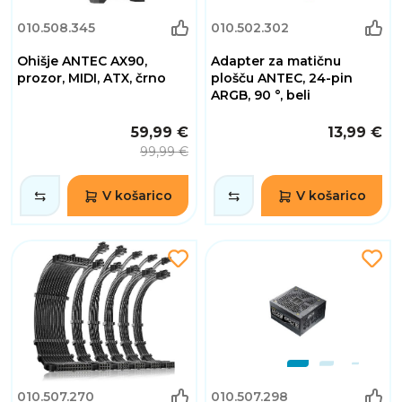
010.508.345
010.502.302
Ohišje ANTEC AX90,
Adapter za matičnu
prozor, MIDI, ATX, črno
plošču ANTEC, 24-pin
ARGB, 90 °, beli
59,99 €
13,99 €
99,99 €
V košarico
V košarico
010.507.270
010.507.298