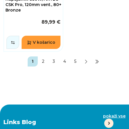
CSK Pro, 120mm vent., 80+
Bronze
89,99 €
V košarico
1
2
3
4
5
pokaži vse
Links Blog