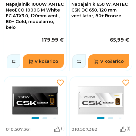
Napajalnik 1000W, ANTEC
Napajalnik 650 W, ANTEC
NeoECO 1000G M White
CSK DC 650, 120 mm
EC ATX3.0, 120mm vent.,
ventilator, 80+ Bronze
80+ Gold, modularno,
belo
179,99 €
65,99 €
V košarico
V košarico
(1)
(1)
010.507.361
010.507.362