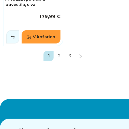
obvestila, siva
179,99 €
V košarico
1
2
3