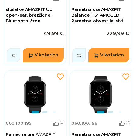
slušalke AMAZFIT Up,
Pametna ura AMAZFIT
open-ear, brezžične,
Balance, 1.5" AMOLED,
Bluetooth, črne
Pametna obvestila, sivi
49,99 €
229,99 €
V košarico
V košarico
(9)
(7)
060.100.195
060.100.196
Pametna ura AMAZFIT
Pametna ura AMAZFIT