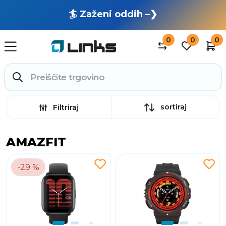
🏄 Zaženi oddih –❯
0
0
0
sortiraj
Filtriraj
AMAZFIT
-29 %