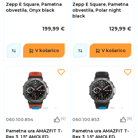
Zepp E Square, Pametna
Zepp E Square, Pametna
obvestila, Onyx black
obvestila, Polar night
black
199,99 €
129,99 €
V košarico
V košarico
(4)
(8)
060.100.854
060.100.853
Pametna ura AMAZFIT T-
Pametna ura AMAZFIT T-
Rex 3, 1.5" AMOLED,
Rex 3, 1.5" AMOLED,