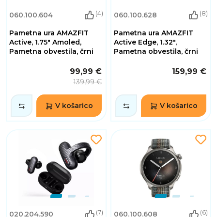
(4)
(8)
060.100.604
060.100.628
Pametna ura AMAZFIT
Pametna ura AMAZFIT
Active, 1.75" Amoled,
Active Edge, 1.32",
Pametna obvestila, črni
Pametna obvestila, črni
99,99 €
159,99 €
139,99 €
V košarico
V košarico
(7)
(6)
020.204.590
060.100.608