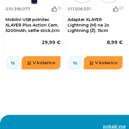
(1)
(2)
010.395.077
011.506.031
Mobilni USB polnilec
Adapter XLAYER
XLAYER Plus Action Cam,
Lightning (M) na 2x
5200mAh, selfie stick,črni
Lightning (Ž), 15cm
29,99 €
8,99 €
V košarico
V košarico
pokaži vse