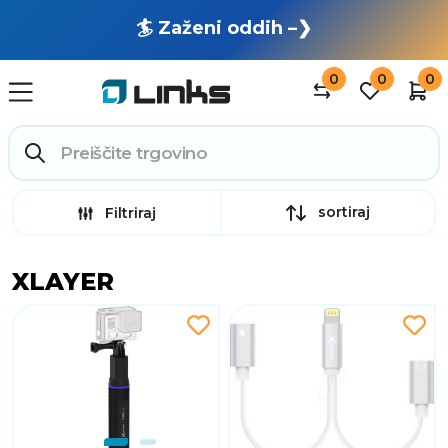
🏄 Zaženi oddih –❯
0
0
0
sortiraj
Filtriraj
XLAYER