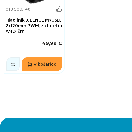
010.509.140
Hladilnik XILENCE M705D,
2x120mm PWM, za Intel in
AMD, črn
49,99 €
V košarico