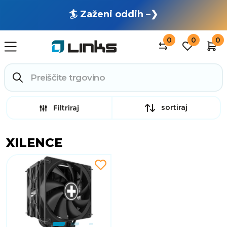
🏄 Zaženi oddih –❯
0
0
0
sortiraj
Filtriraj
XILENCE