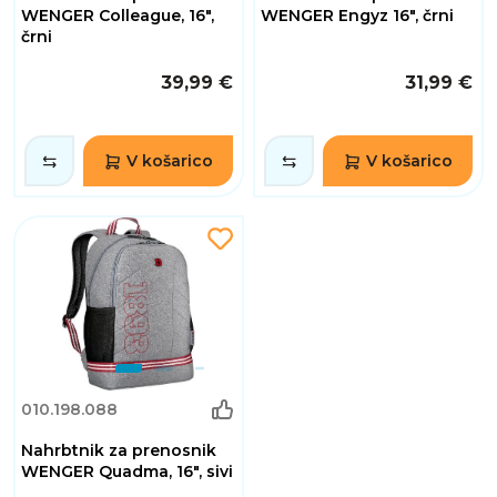
WENGER Colleague, 16",
WENGER Engyz 16", črni
črni
39,99 €
31,99 €
V košarico
V košarico
010.198.088
Nahrbtnik za prenosnik
WENGER Quadma, 16", sivi