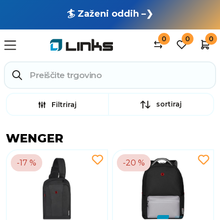
🏄 Zaženi oddih –❯
0
0
0
sortiraj
Filtriraj
WENGER
-17 %
-20 %