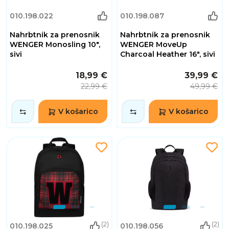
010.198.022
010.198.087
Nahrbtnik za prenosnik
Nahrbtnik za prenosnik
WENGER Monosling 10",
WENGER MoveUp
sivi
Charcoal Heather 16", sivi
18,99 €
39,99 €
22,99 €
49,99 €
V košarico
V košarico
(2)
(2)
010.198.025
010.198.056