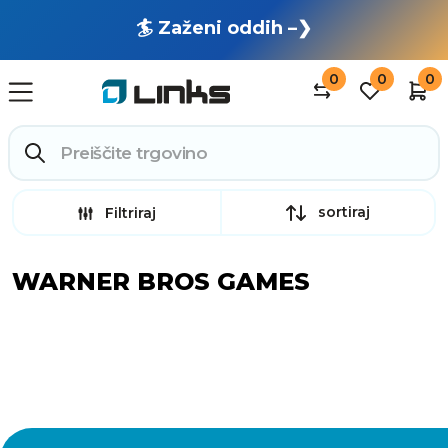
🏄 Zaženi oddih –❯
0
0
0
sortiraj
Filtriraj
WARNER BROS GAMES