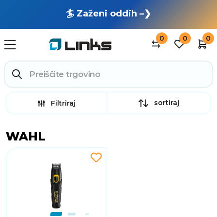
🏄 Zaženi oddih –❯
0
0
0
sortiraj
Filtriraj
WAHL