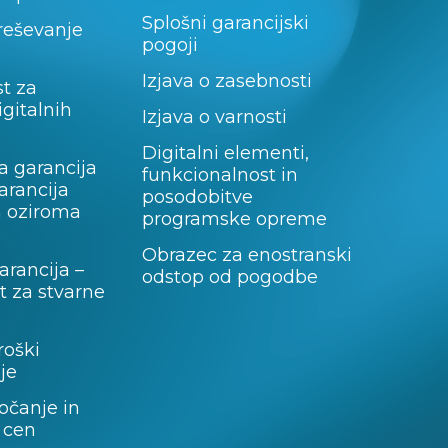
Splošni garancijski
 reševanje
pogoji
Izjava o zasebnosti
t za
igitalnih
Izjava o varnosti
Digitalni elementi,
a garancija
funkcionalnost in
garancija
posodobitve
a oziroma
programske opreme
Obrazec za enostranski
rancija –
odstop od pogodbe
 za stvarne
roški
je
očanje in
 cen