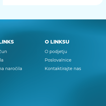
LINKS
O LINKSU
ačun
O podjetju
la
Poslovalnice
na naročila
Kontaktirajte nas