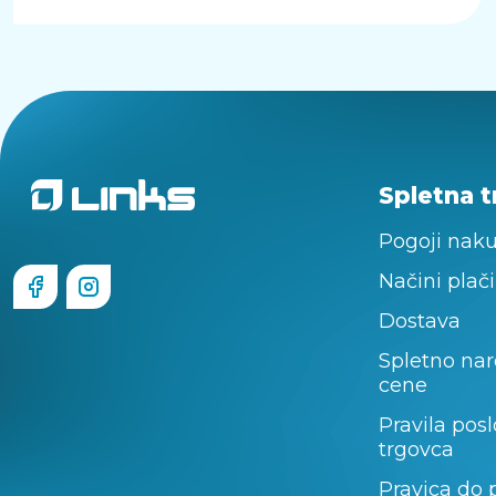
Spletna t
Pogoji nak
Načini plači
Dostava
Spletno nar
cene
Pravila pos
trgovca
Pravica do 