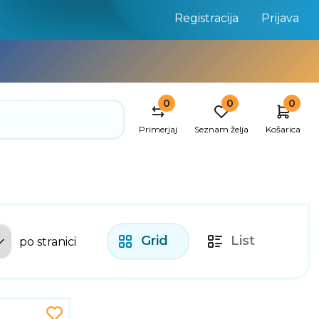
Registracija
Prijava
0
0
0
Primerjaj
Seznam želja
Košarica
Grid
List
po stranici