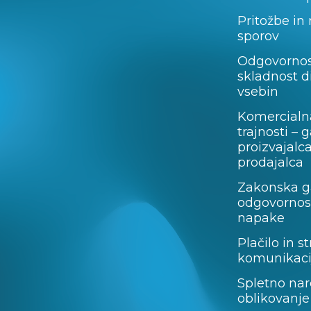
Pritožbe in
sporov
Odgovornos
skladnost d
vsebin
Komercialn
trajnosti – 
proizvajalc
prodajalca
Zakonska ga
odgovornost
napake
Plačilo in st
komunikaci
Spletno nar
oblikovanje