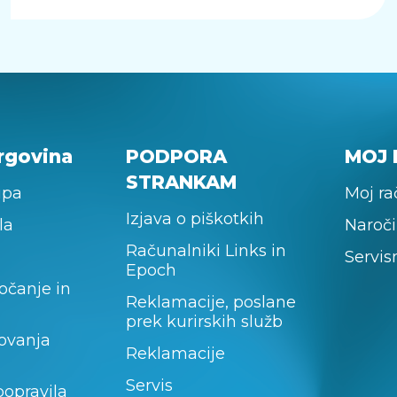
rgovina
PODPORA
MOJ 
STRANKAM
upa
Moj r
Izjava o piškotkih
la
Naroči
Računalniki Links in
Servis
Epoch
očanje in
Reklamacije, poslane
prek kurirskih služb
lovanja
Reklamacije
Servis
popravila