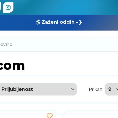
🏄 Zaženi oddih –❯
com
Prikaz