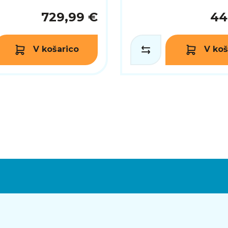
729,99 €
44
V košarico
V koš