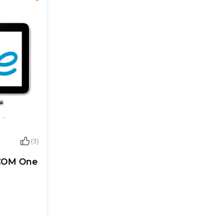
(3)
ACOM One