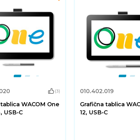
.020
010.402.019
(3)
a tablica WACOM One
Grafična tablica W
h, USB-C
12, USB-C