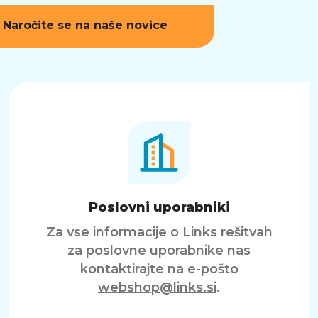
Naročite se na naše novice
Poslovni uporabniki
Za vse informacije o Links rešitvah
za poslovne uporabnike nas
kontaktirajte na e-pošto
webshop@links.si
.