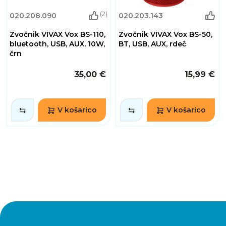
(2)
020.208.090
020.203.143
Zvočnik VIVAX Vox BS-110,
Zvočnik VIVAX Vox BS-50,
bluetooth, USB, AUX, 10W,
BT, USB, AUX, rdeč
črn
35,00 €
15,99 €
V košarico
V košarico