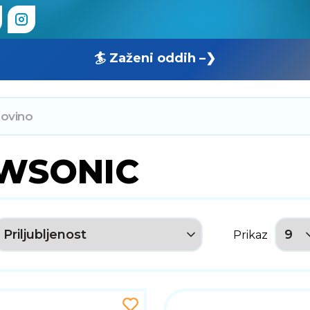
🏄 Zaženi oddih –❯
EWSONIC
Prikaz