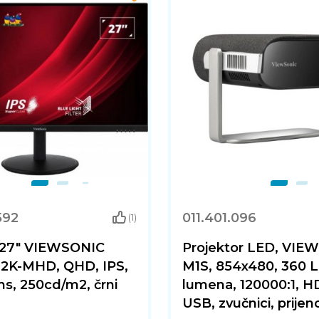
592
011.401.096
(1)
 27" VIEWSONIC
Projektor LED, VIE
2K-MHD, QHD, IPS,
M1S, 854x480, 360 
s, 250cd/m2, črni
lumena, 120000:1, H
USB, zvučnici, prijeno