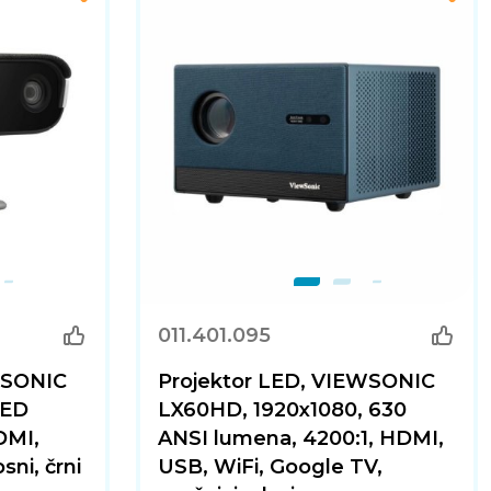
011.401.095
WSONIC
Projektor LED, VIEWSONIC
LED
LX60HD, 1920x1080, 630
DMI,
ANSI lumena, 4200:1, HDMI,
sni, črni
USB, WiFi, Google TV,