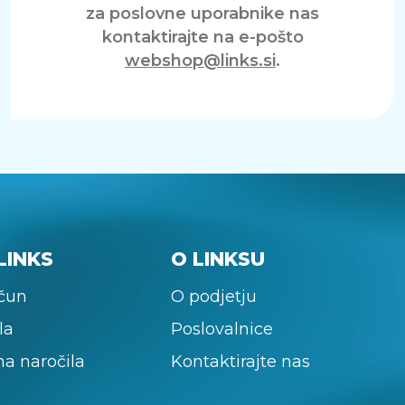
za poslovne uporabnike nas
kontaktirajte na e-pošto
webshop@links.si
.
LINKS
O LINKSU
ačun
O podjetju
la
Poslovalnice
na naročila
Kontaktirajte nas