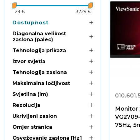
29 €
3729 €
Dostupnost
Diagonalna velikost
zaslona (palec)
Tehnologija prikaza
Izvor svjetla
Tehnologija zaslona
Maksimalna ločljivost
Svjetlina (lm)
010.601.
Rezolucija
Monitor
Ukrivljeni zaslon
VG2709-
75Hz, 5m
Omjer stranica
Osveževanje zaslona [Hz]