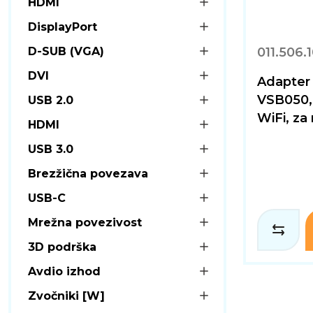
HDMI
DisplayPort
D-SUB (VGA)
011.506.
DVI
Adapter
VSB050, 
USB 2.0
WiFi, z
HDMI
USB 3.0
Brezžična povezava
USB-C
Mrežna povezivost
3D podrška
Avdio izhod
Zvočniki [W]