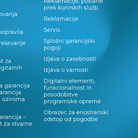
Reklamacije, poslane
prek kurirskih služb
lovanja
Reklamacije
Servis
popravila
Splošni garancijski
 reševanje
pogoji
Izjava o zasebnosti
t za
igitalnih
Izjava o varnosti
Digitalni elementi,
a garancija
funkcionalnost in
garancija
posodobitve
a oziroma
programske opreme
Obrazec za enostranski
rancija –
odstop od pogodbe
 za stvarne