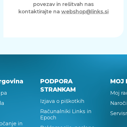
povezav in rešitvah nas
kontaktirajte na
webshop@links.si
rgovina
PODPORA
MOJ 
STRANKAM
upa
Moj r
Izjava o piškotkih
la
Naroči
Računalniki Links in
Servis
Epoch
očanje in