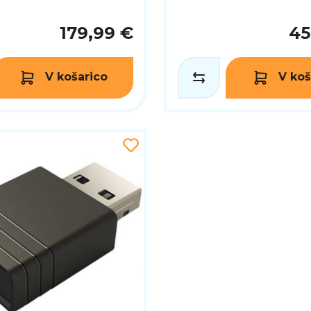
179,99 €
45
V košarico
V koš