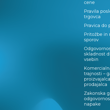
cene
Pravila pos
trgovca
Pravica do 
Pritožbe in
sporov
Odgovornos
skladnost d
vsebin
Komercialn
trajnosti – 
proizvajalc
prodajalca
Zakonska ga
odgovornost
napake