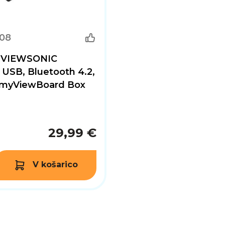
108
 VIEWSONIC
USB, Bluetooth 4.2,
a myViewBoard Box
29,99 €
V košarico