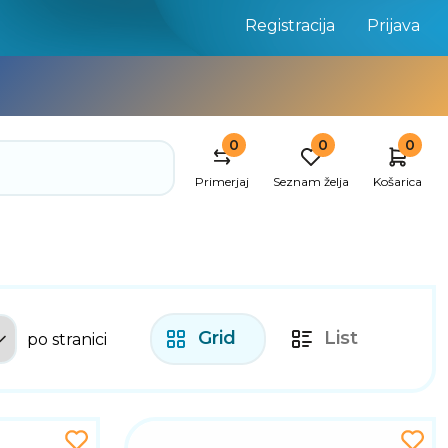
Registracija
Prijava
0
0
0
Primerjaj
Seznam želja
Košarica
Grid
List
po stranici