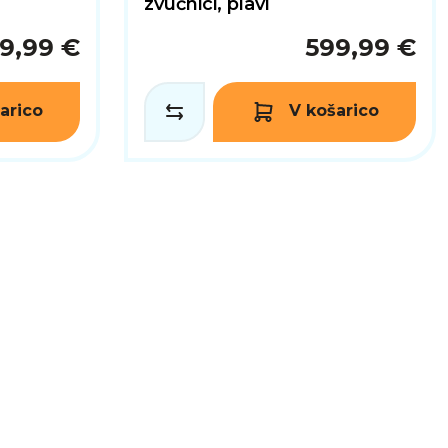
zvučnici, plavi
9,99 €
599,99 €
arico
V košarico