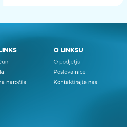
LINKS
O LINKSU
ačun
O podjetju
la
Poslovalnice
na naročila
Kontaktirajte nas