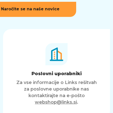
Naročite se na naše novice
Poslovni uporabniki
Za vse informacije o Links rešitvah
za poslovne uporabnike nas
kontaktirajte na e-pošto
webshop@links.si
.