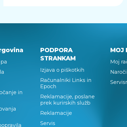
rgovina
PODPORA
MOJ 
STRANKAM
upa
Moj r
Izjava o piškotkih
la
Naroči
Računalniki Links in
Servis
Epoch
očanje in
Reklamacije, poslane
prek kurirskih služb
lovanja
Reklamacije
Servis
popravila