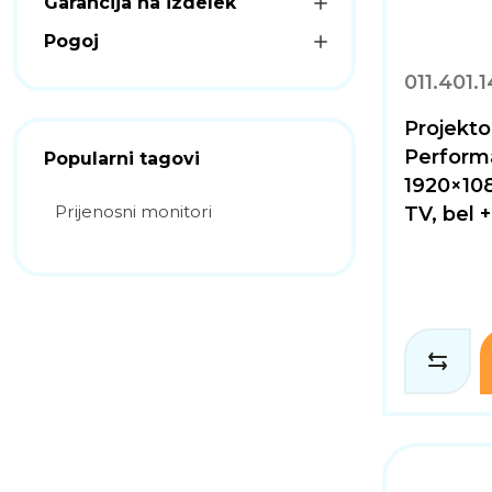
Garancija na izdelek
Pogoj
011.401.
Projekt
Perform
Popularni tagovi
1920×10
Prijenosni monitori
TV, bel 