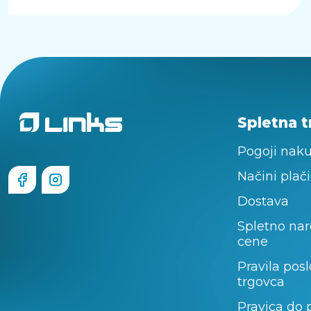
Spletna t
Pogoji nak
Načini plači
Dostava
Spletno nar
cene
Pravila pos
trgovca
Pravica do 