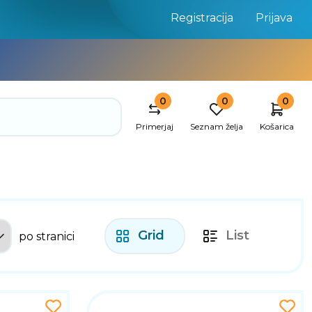
Registracija
Prijava
0
0
0
Primerjaj
Seznam želja
Košarica
Grid
List
po stranici