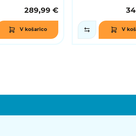
289,99 €
34
V košarico
V koš