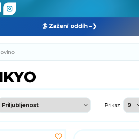
🏄 Zaženi oddih –❯
NKYO
Prikaz