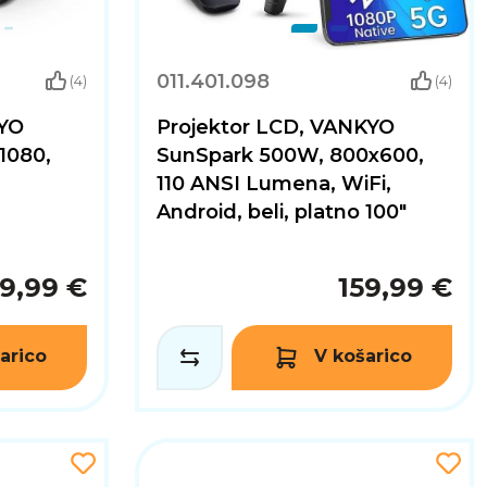
011.401.098
(4)
(4)
KYO
Projektor LCD, VANKYO
1080,
SunSpark 500W, 800x600,
110 ANSI Lumena, WiFi,
Android, beli, platno 100"
9,99 €
159,99 €
arico
V košarico