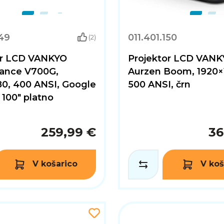
149
011.401.150
(2)
or LCD VANKYO
Projektor LCD VAN
ance V700G,
Aurzen Boom, 1920×
80, 400 ANSI, Google
500 ANSI, črn
+ 100" platno
259,99 €
36
V košarico
V koš