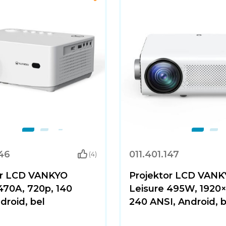
146
011.401.147
(4)
or LCD VANKYO
Projektor LCD VAN
470A, 720p, 140
Leisure 495W, 1920×
droid, bel
240 ANSI, Android, b