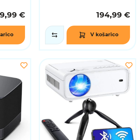
9,99 €
194,99 €
arico
V košarico