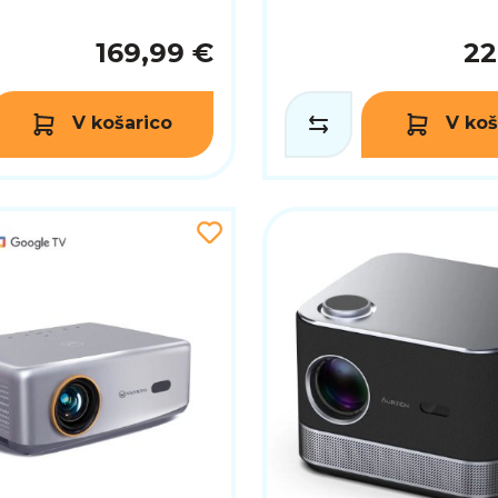
169,99 €
22
V košarico
V koš