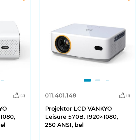
011.401.148
(2)
(1)
KYO
Projektor LCD VANKYO
1080,
Leisure 570B, 1920×1080,
el
250 ANSI, bel