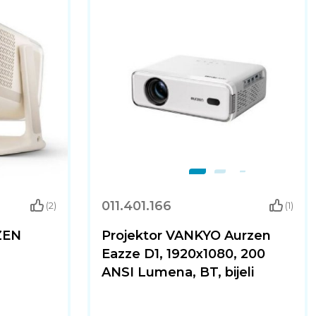
011.401.166
(2)
(1)
ZEN
Projektor VANKYO Aurzen
Eazze D1, 1920x1080, 200
ANSI Lumena, BT, bijeli