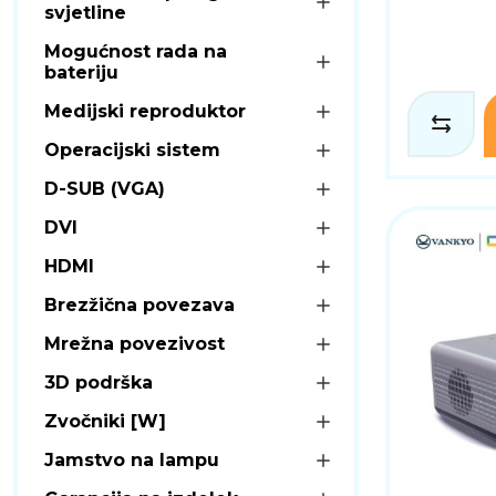
svjetline
Mogućnost rada na
bateriju
Medijski reproduktor
Operacijski sistem
D-SUB (VGA)
DVI
HDMI
Brezžična povezava
Mrežna povezivost
3D podrška
Zvočniki [W]
Jamstvo na lampu