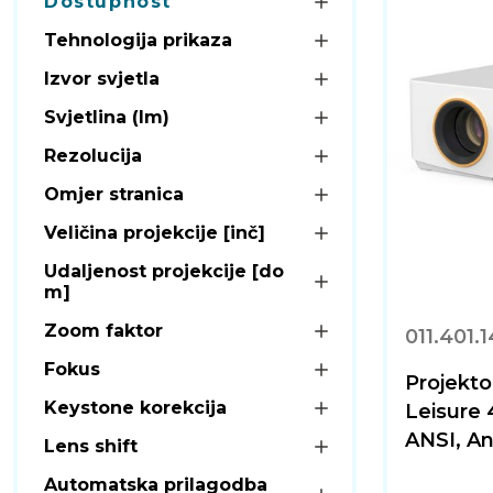
Dostupnost
Tehnologija prikaza
Izvor svjetla
Svjetlina (lm)
Rezolucija
Omjer stranica
Veličina projekcije [inč]
Udaljenost projekcije [do
m]
Zoom faktor
011.401.
Fokus
Projekt
Keystone korekcija
Leisure 
ANSI, An
Lens shift
Automatska prilagodba