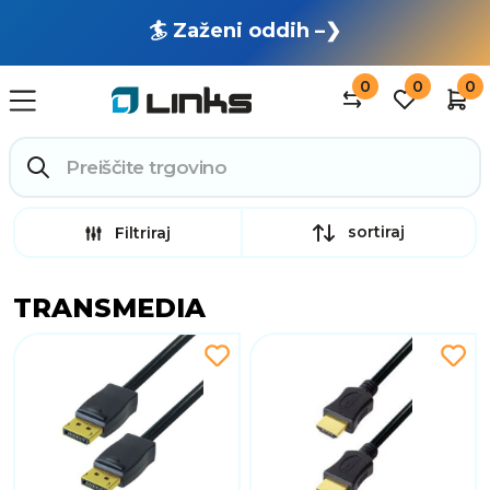
🏄 Zaženi oddih –❯
0
0
0
sortiraj
Filtriraj
TRANSMEDIA