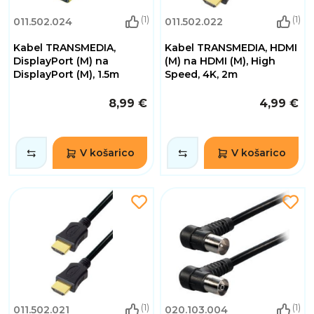
(1)
(1)
011.502.024
011.502.022
Kabel TRANSMEDIA,
Kabel TRANSMEDIA, HDMI
DisplayPort (M) na
(M) na HDMI (M), High
DisplayPort (M), 1.5m
Speed, 4K, 2m
8,99 €
4,99 €
V košarico
V košarico
(1)
(1)
011.502.021
020.103.004