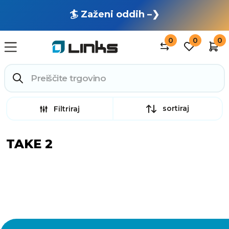
🏄 Zaženi oddih –❯
0
0
0
sortiraj
Filtriraj
TAKE 2