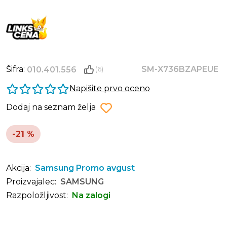
Šifra:
SM-X736BZAPEUE
010.401.556
(6)
Napišite prvo oceno
Dodaj na seznam želja
-21 %
Akcija:
Samsung Promo avgust
Proizvajalec:
SAMSUNG
Razpoložljivost:
Na zalogi