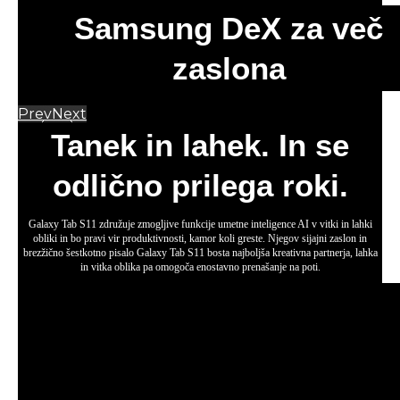
posredovali v želeni obliki. Nato izboljšano različico preprosto
povlecite in spustite v eno od številnih podprtih aplikacij v svojem
delovnem prostoru.
* Writing Assist zahteva omrežno povezavo in prijavo v Samsung Account. *
Za aktivacijo funkcije je treba doseči zahtevano dolžino. Razpoložljivost stor
itve je odvisna od jezika. * Točnost rezultatov ni zagotovljena.
Lahek za prenašanje. Narejen za
zmogljivost
Od izjemno tankih robov do izboljšane svetlosti – 27,81 cm (11,0")
zaslon Galaxy Tab S11 Dynamic AMOLED 2X zagotavlja