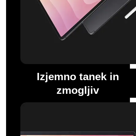
Bliskovito hitro od ideje do AI-
skice ali zapiskov
Preprosto narišite skico in prepustite AI, da opravi ostalo. Z
Drawing Assist se vaša groba skica v nekaj sekundah spremeni v
izpopolnjeno sliko, ustvarjeno z AI. Ko je pripravljena, jo prenesite
v Zapiske, da lahko nadaljujete z razvijanjem svojih idej. Hitro,
preprosto in brezhibno.