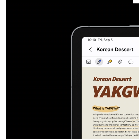
* Spodaj preverite podrobnosti o uporabi aplikacij Galaxy Spotlight. * Razpol
ožljivost aplikacije in pogoji storitve se lahko razlikujejo glede na državo in re
gijo. * Clip Studio Paint zahteva članstvo. Aplikacija je na nekaterih trgih pred
hodno nameščena. Clip Studio Paint aplikacijo si lahko prenesete iz trgovine
Galaxy Store in je za nove uporabnike na voljo z brezplačno 6-mesečno pre
izkusno dobo. Po preteku brezplačnega preizkusnega obdobja se za nadalj
njo uporabo zahteva plačilo naročnine v skladu z mesečnim ali letnim načrto
m uporabe. Za prvo naročnino je na voljo 20% popust. * GoodNotes aplikaci
ja zahteva poseben prenos iz Galaxy Store in je na voljo kot 1-letna brezpla
čna polna različica. Po preteku brezplačne polne različice se za nadaljnjo up
orabo zahteva dodatni nakup. Razpoložljivost aplikacij in pogoji storitve so la