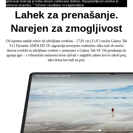
Katere jezike podpira Galaxy AI?
Katere jezike podpira Pomoč za pisanje
(Writing Assist)?
Ali je Galaxy Tab S11 primeren za delo, študij
ali zabavo?
Ali podpira S Pen pisalo in dodatno opremo,
kot je tipkovnica?
Kako dolgo drži baterija Galaxy Tab S11 in
kako hitro se polni?