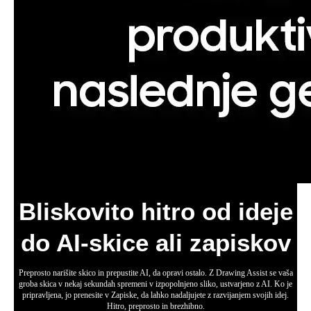
Hitre misli z velikim učinkom
Z uporabo S Pen pisala lahko lepljive lističe preprosto prilepite v Samsung Notes. Tako boste
imeli pomembne podrobnosti vedno na vidnem mestu.
Vaše aplikacije – točno takšne,
kot si jih želite
Galaxy Tab S11 je opremljen z vnaprej nameščenimi aplikacijami,
kot so Goodnotes, LumaFusion, Clip Studio Paint in Notion, kar že
od samega začetka poenostavlja ustvarjanje zapiskov, urejanje,
risanje in organiziranost. Na voljo boste imeli tudi optimizirane
aplikacije, kot so Noteshelf 3, ArcSite, Sketchbook in Picsart, ki so
zasnovane za nemoteno delovanje in izboljšanje vaše ustvarjalne
izkušnje.