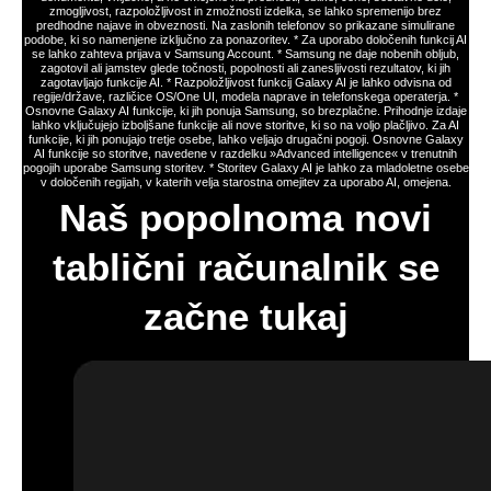
Dimensity 9400+, štiri stereo zvočnike in
trpežno zasnovo s certifikatom IP68. S
podporo za pisalo, naprednimi funkcijami
umetne inteligence, dolgo življenjsko dobo
baterije in brezžičnim Samsung DeX je odlična
izbira za uporabnike, ki iščejo zmogljiv,
vsestranski in eleganten tablični računalnik
naslednje generacije.
Tanek in lahek. In se odlično
prilega roki.
Galaxy Tab S11 združuje zmogljive funkcije umetne inteligence AI v
vitki in lahki obliki in bo pravi vir produktivnosti, kamor koli greste.