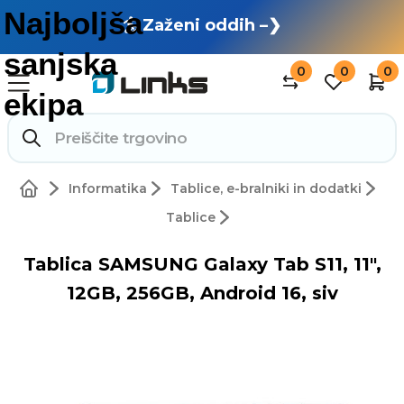
🏄 Zaženi oddih –❯
0
0
0
Informatika
Tablice, e-bralniki in dodatki
Tablice
Tablica SAMSUNG Galaxy Tab S11, 11",
12GB, 256GB, Android 16, siv