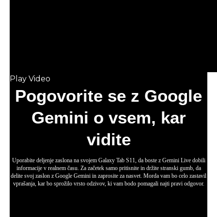
zagotavlja osupljivo grafiko, nemoteno večopravilnost in hitrost na
višji ravni. Izboljšani NPU, CPU in GPU vam omogočajo gladko
pomikanje po zaslonu in izjemno nizko zakasnitev pri preklapljanju
med priljubljenimi funkcijami, aplikacijami in vsebinami.
* Podatki o izboljšani zmogljivosti temeljijo na primerjavi Galaxy Tab S11 z G