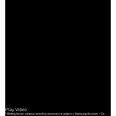
V katerih barvah je na voljo Galaxy Tab S11?
V čem se oblika Galaxy Tab S11 razlikuje od
Galaxy Tab S10?
Katere izboljšave vključuje zaslon Galaxy Tab
S11?
Katere nove AI funkcije ima Galaxy Tab S11?