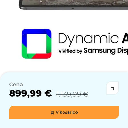
Kako trpežna sta Galaxy Tab S11 in S Pen?
Ali lahko prenesem svoje podatke z iOS?
Koliko pomnilnika in prostora za shranjevanje
ima Galaxy Tab S11? Ali ga je mogoče nadgrad
Cena
899,99 €
1.139,99 €
Zakaj bi preklopil na Galaxy Tab S11?
V košarico