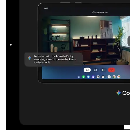
Njegov sijajni zaslon in brezžično šestkotno pisalo Galaxy Tab S11
bosta najboljša kreativna partnerja, lahka in vitka oblika pa omogoča
enostavno prenašanje na poti.
Pogovorite se z Google Gemini o
vsem, kar vidite
Uporabite deljenje zaslona na svojem Galaxy Tab S11, da boste z
Gemini Live dobili informacije v realnem času. Za začetek samo
pritisnite in držite stranski gumb, da delite svoj zaslon z Google
Gemini in zaprosite za nasvet. Morda vam bo celo zastavil
vprašanja, kar bo sprožilo vrsto odzivov, ki vam bodo pomagali najti
pravi odgovor.