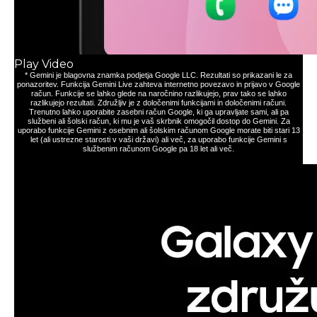
Hiter dostop do hitrih orodij
Ponuja takojšen dostop do menija Hitra orodja neposredno s S Pen pisalom. V hipu
posodobite nastavitve, kot so debelina, barva, priljubljene, Pomoč za zapiske in še več.