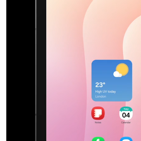
*Brezžična povezava Samsung DeX je podprta samo s televizorji, ki podpira
jo zrcaljenje zaslona tabličnih računalnikov Android (Miracast). *V zmogljivos
ti lahko pride do razlik glede na specifikacije televizorja in okolje Wi-Fi. Pripor
očljivo je uporabljati pametne televizorje Samsung, izdane po letu 2019. *Pri
preklapljanju med zasloni se lahko nekatere aplikacije znova zaženejo, da s
e prilagodijo novemu zaslonu, in nekateri podatki v aplikaciji se morda ne bo
do samodejno shranili. Obnašanje se lahko razlikuje glede na aplikacijo in ka
ko obravnava spremembe zaslona ali načina. *Slika je simulirana. Dejanska
uporabniška izkušnja/uporabniški vmesnik se lahko razlikuje.