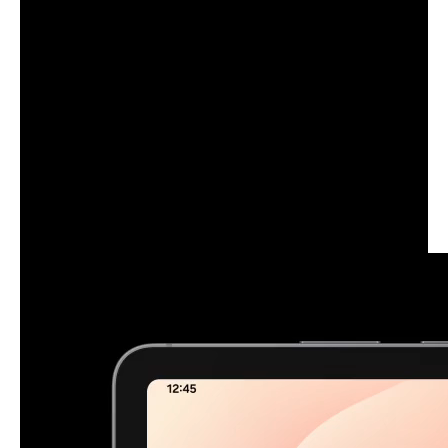
Varen pred padci in prahom
Galaxy Tab S11 obdaja nadgrajeni Armor Aluminum z zaščito IP68 in je narejen tako, da bo
prenesel vse dnevne pretrese.
Vir produktivnosti v kombinaciji s
Samsung DeX
Samsung DeX vam omogoča, da razširite zaslon Galaxy Tab S11
Ultra in ustvarite brezhibno večopravilno okolje z do 4 delovnimi
prostori. Povečajte svojo produktivnost z izkušnjo več zaslonov in
premikanjem oken med zasloni ter uživajte v vsebinah, shranjenih na
Galaxy Tab S11 Ultra v »domačem kinu« z zrcaljenjem slike na
monitor.