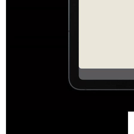
hko odvisni od države in regije. * LumaFusion aplikacija je prednaložena kot
demonstracija, zato morajo uporabniki klikniti ikono in dokončati nakup v Gal
axy Store trgovini. Vsi uporabniki Galaxy naprav lahko pri nakupu v Galaxy
Store trgovini prejmejo 66% popust in enomesečno brezplačno naročnino n
a Creator Pass. 66% popust velja do 30. novembra 2026. * Notion aplikacijo
je treba prenesti ločeno iz Galaxy Store in vključuje enomesečno brezplačn
o preizkusno obdobje za Notion Plus z AI za eno novo ustvarjeno delovno o
kolje Notion. Razpoložljivost aplikacije in pogoji storitve se lahko razlikujejo g
lede na državo in regijo. * Noteshelf 3 aplikacija zahteva ločeni nakup za na
dgradnjo na Premium načrt. 30% popust na nadgradnjo je na voljo le v Gala
xy Store trgovini. * ArcSite aplikacijo je treba prenesti iz Galaxy Store in prin
aša 1-mesečno brezplačno poskusno obdobje za nove uporabnike. Po kon
cu brezplačnega preizkusnega obdobja je za nadaljnjo uporabo potrebna m
esečna ali letna naročnina. Na prvo mesečno naročnino je na voljo 30% pop
ust. Razpoložljivost aplikacije in pogoji storitve se lahko razlikujejo glede na
državo in regijo. * Sketchbook in Picsart aplikaciji je treba prenesti ločeno iz
Google Play Store. Dodatne funkcije morda zahtevajo ločeni nakup.
Najboljša sanjska ekipa