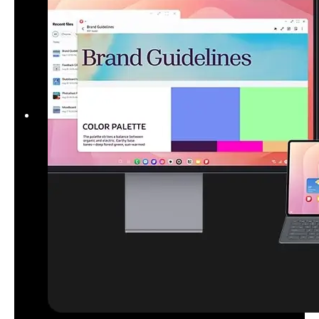
* Funkcija Od skice do slike za Drawing Assist zahteva omrežno povezavo
in prijavo v Samsung Account. * Ko je slika shranjena, jo prekrije viden vodni
žig, ki označuje, da je sliko ustvarila umetna inteligenca AI. * Natančnost in z
anesljivost generiranega izdelka nista zagotovljeni.
Poenostavljeno in pametnejše
pisanje
Pomoč za pisanje (Writing Assist) vam pomaga v nekaj sekundah
izboljšati in preoblikovati besedilo. Z njim lahko brez truda sestavite,
oblikujete in popravite vse vrste besedil z ustreznim pomenom in
spremenite svoje misli v izpopolnjeno, takoj uporabno vsebino. Z
nekaj dotiki prilagodite slog in ton, da boste svoje sporočilo