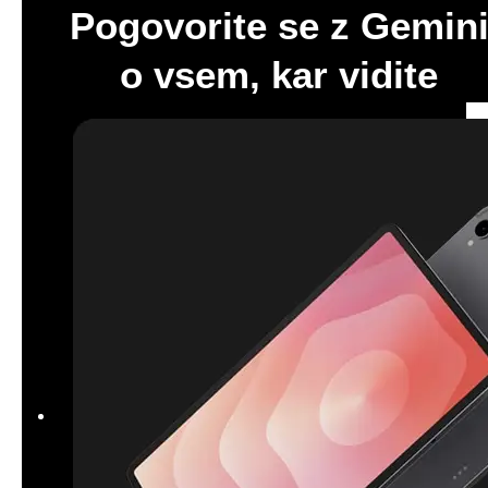
* Gemini je blagovna znamka podjetja Google LLC. Rezultati so prikazani le
za ponazoritev. Funkcija Gemini Live zahteva internetno povezavo in prijavo
v Google račun. Funkcije se lahko glede na naročnino razlikujejo, prav tako
se lahko razlikujejo rezultati. Združljiv je z določenimi funkcijami in določenim
i računi. Trenutno lahko uporabite zasebni račun Google, ki ga upravljate sa
mi, ali pa službeni ali šolski račun, ki mu je vaš skrbnik omogočil dostop do
Gemini. Za uporabo funkcije Gemini z osebnim ali šolskim računom Google
morate biti stari 13 let (ali ustrezne starosti v vaši državi) ali več, za uporab
o funkcije Gemini s službenim računom Google pa 18 let ali več.