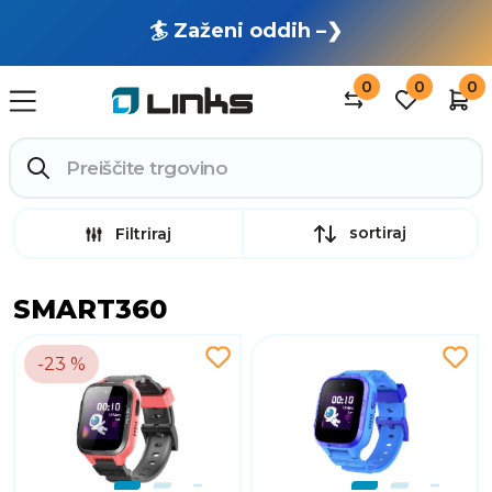
🏄 Zaženi oddih –❯
0
0
0
sortiraj
Filtriraj
SMART360
-23 %