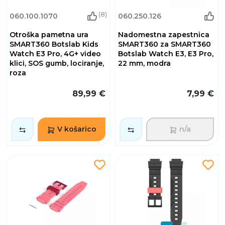
(8)
060.100.1070
060.250.126
Otroška pametna ura
Nadomestna zapestnica
SMART360 Botslab Kids
SMART360 za SMART360
Watch E3 Pro, 4G+ video
Botslab Watch E3, E3 Pro,
klici, SOS gumb, lociranje,
22 mm, modra
roza
89,99 €
7,99 €
V košarico
n/a