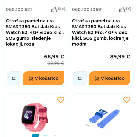
(23)
(8)
060.100.621
060.100.1069
Otroška pametna ura
Otroška pametna ura
SMART360 Botslab Kids
SMART360 Botslab Kids
Watch E3, 4G+ video klici,
Watch E3 Pro, 4G+ video
SOS gumb, sledenje
klici, SOS gumb, lociranje,
lokaciji, roza
modra
68,99 €
89,99 €
89,99 €
V košarico
V košarico