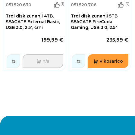
(1)
(3)
051.520.630
051.520.706
Trdi disk zunanji 4TB,
Trdi disk zunanji 5TB
SEAGATE External Basic,
SEAGATE FireCuda
USB 3.0, 2.5", črni
Gaming, USB 3.0, 2.5"
199,99 €
235,99 €
n/a
V košarico