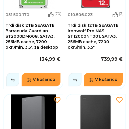
(70)
(3)
051.500.170
010.506.023
Trdi disk 2TB SEAGATE
Trdi disk 12TB SEAGATE
Barracuda Guardian
Ironwolf Pro NAS
ST2000DM008, SATA3,
ST12000NT001, SATA3,
256MB cache, 7200
256MB cache, 7200
okr./min, 3.5", za desktop
okr./min, 3.5"
134,99 €
739,99 €
V košarico
V košarico