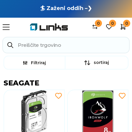
🏄 Zaženi oddih –❯
0
0
0
sortiraj
Filtriraj
SEAGATE