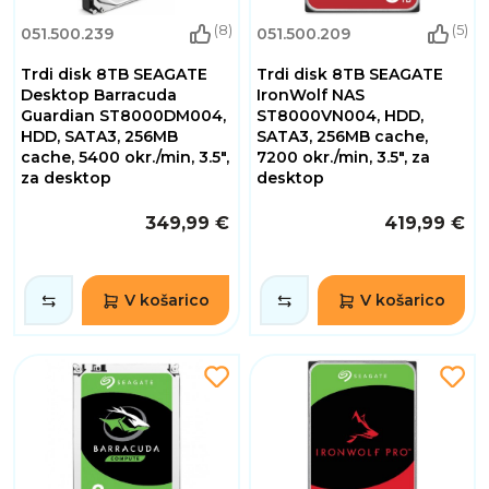
(8)
(5)
051.500.239
051.500.209
Trdi disk 8TB SEAGATE
Trdi disk 8TB SEAGATE
Desktop Barracuda
IronWolf NAS
Guardian ST8000DM004,
ST8000VN004, HDD,
HDD, SATA3, 256MB
SATA3, 256MB cache,
cache, 5400 okr./min, 3.5",
7200 okr./min, 3.5", za
za desktop
desktop
349,99 €
419,99 €
V košarico
V košarico