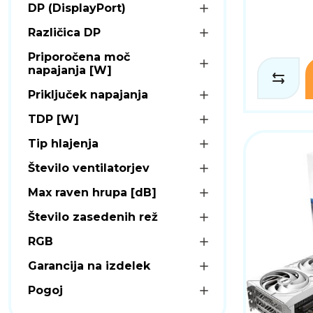
DP (DisplayPort)
Različica DP
Priporočena moč
napajanja [W]
Priključek napajanja
TDP [W]
Tip hlajenja
Število ventilatorjev
Max raven hrupa [dB]
Število zasedenih rež
RGB
Garancija na izdelek
Pogoj