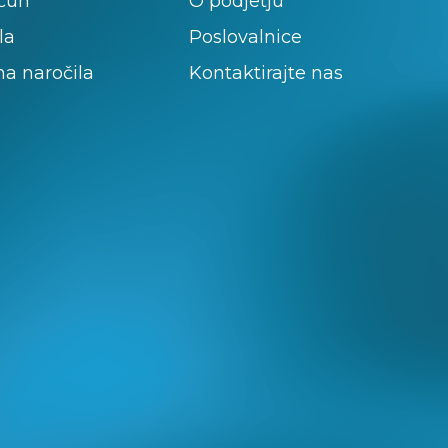
ačun
O podjetju
la
Poslovalnice
na naročila
Kontaktirajte nas