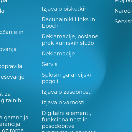
upa
Moj r
Izjava o piškotkih
la
Naroči
Računalniki Links in
Servis
Epoch
očanje in
Reklamacije, poslane
prek kurirskih služb
lovanja
Reklamacije
Servis
popravila
Splošni garancijski
 reševanje
pogoji
Izjava o zasebnosti
t za
igitalnih
Izjava o varnosti
Digitalni elementi,
a garancija
funkcionalnost in
garancija
posodobitve
a oziroma