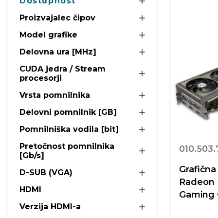
Dostupnost
Proizvajalec čipov
Model grafike
Delovna ura [MHz]
CUDA jedra / Stream
procesorji
Vrsta pomnilnika
Delovni pomnilnik [GB]
Pomnilniška vodila [bit]
Pretočnost pomnilnika
010.503.
[Gb/s]
Grafična
D-SUB (VGA)
Radeon 
HDMI
Gaming 
Verzija HDMI-a