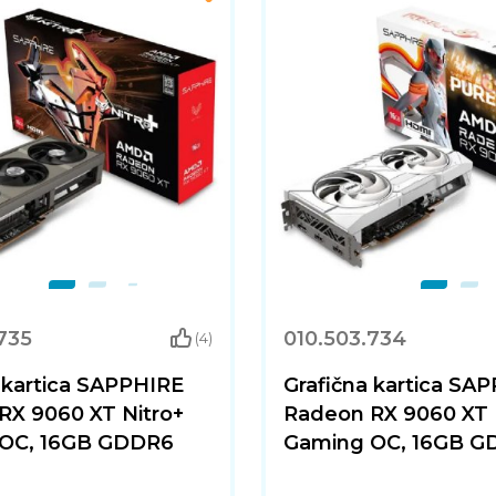
735
010.503.734
(4)
 kartica SAPPHIRE
Grafična kartica SA
RX 9060 XT Nitro+
Radeon RX 9060 XT 
OC, 16GB GDDR6
Gaming OC, 16GB G