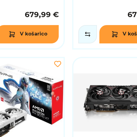
679,99 €
67
V košarico
V koš