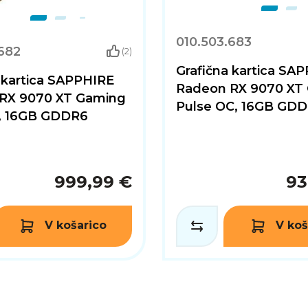
010.503.683
682
(2)
Grafična kartica SA
 kartica SAPPHIRE
Radeon RX 9070 XT
RX 9070 XT Gaming
Pulse OC, 16GB GD
, 16GB GDDR6
999,99 €
93
V košarico
V koš