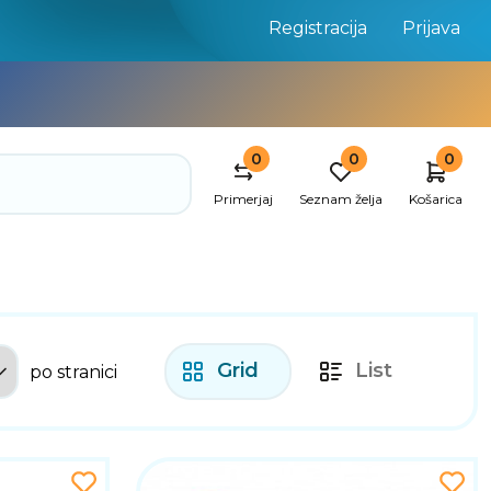
Registracija
Prijava
0
0
0
Primerjaj
Seznam želja
Košarica
Grid
List
po stranici