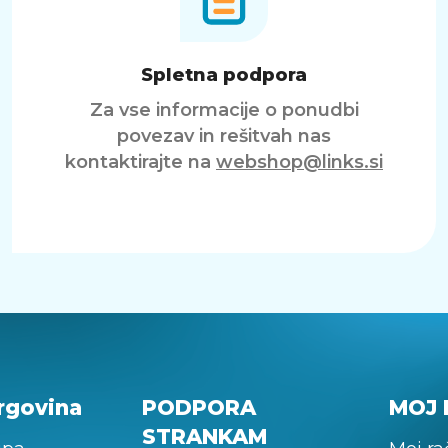
Spletna podpora
Za vse informacije o ponudbi
povezav in rešitvah nas
kontaktirajte na
webshop@links.si
rgovina
PODPORA
MOJ 
STRANKAM