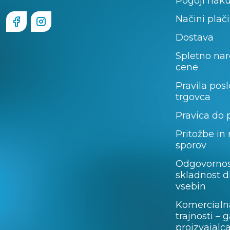
Pogoji nak
Načini plači
Dostava
Spletno nar
cene
Pravila pos
trgovca
Pravica do 
Pritožbe in
sporov
Odgovornos
skladnost d
vsebin
Komercialn
trajnosti – 
proizvajalc