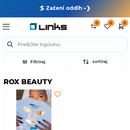
🏄 Zaženi oddih –❯
0
0
0
sortiraj
Filtriraj
ROX BEAUTY