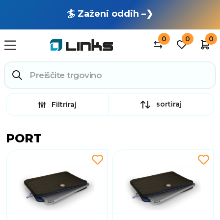
🏄 Zaženi oddih –❯
0
0
0
sortiraj
Filtriraj
PORT