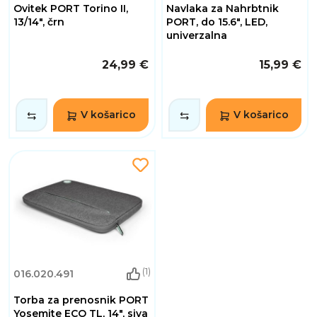
Ovitek PORT Torino II,
Navlaka za Nahrbtnik
13/14", črn
PORT, do 15.6", LED,
univerzalna
24,99 €
15,99 €
V košarico
V košarico
(1)
016.020.491
Torba za prenosnik PORT
Yosemite ECO TL, 14", siva