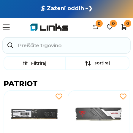
🏄 Zaženi oddih –❯
0
0
0
sortiraj
Filtriraj
PATRIOT