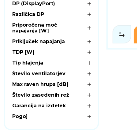
DP (DisplayPort)
Različica DP
Priporočena moč
napajanja [W]
Priključek napajanja
TDP [W]
Tip hlajenja
Število ventilatorjev
Max raven hrupa [dB]
Število zasedenih rež
Garancija na izdelek
Pogoj