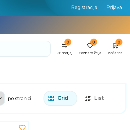
Registracija
Prijava
0
0
0
Primerjaj
Seznam želja
Košarica
Grid
List
po stranici