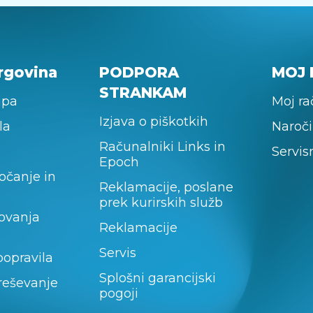
rgovina
PODPORA
MOJ 
STRANKAM
upa
Moj r
Izjava o piškotkih
la
Naroči
Računalniki Links in
Servis
Epoch
očanje in
Reklamacije, poslane
prek kurirskih služb
lovanja
Reklamacije
Servis
popravila
Splošni garancijski
 reševanje
pogoji