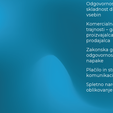
Odgovornos
skladnost d
vsebin
Komercialn
trajnosti – 
proizvajalc
prodajalca
Zakonska ga
odgovornost
napake
Plačilo in st
komunikaci
Spletno nar
oblikovanje