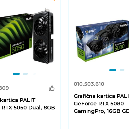
010.503.610
.809
Grafična kartica PAL
 kartica PALIT
GeForce RTX 5080
 RTX 5050 Dual, 8GB
GamingPro, 16GB G