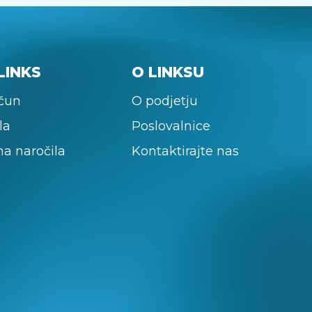
LINKS
O LINKSU
ačun
O podjetju
la
Poslovalnice
na naročila
Kontaktirajte nas