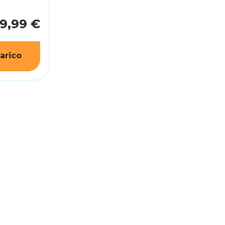
89,99 €
arico