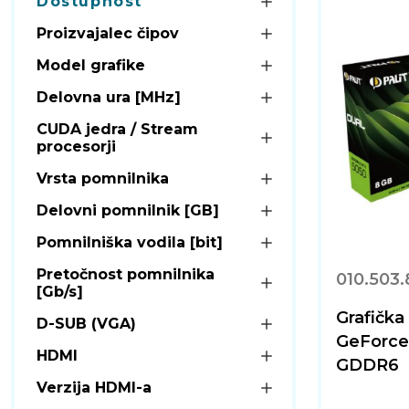
Dostupnost
Proizvajalec čipov
Model grafike
Delovna ura [MHz]
CUDA jedra / Stream
procesorji
Vrsta pomnilnika
Delovni pomnilnik [GB]
Pomnilniška vodila [bit]
Pretočnost pomnilnika
010.503
[Gb/s]
Grafička
D-SUB (VGA)
GeForce
HDMI
GDDR6
Verzija HDMI-a