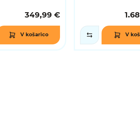
349,99 €
1.6
V košarico
V koš