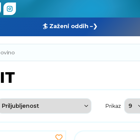
🏄 Zaženi oddih –❯
IT
Prikaz