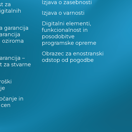
Izjava o zasebnosti
t za
igitalnih
Izjava o varnosti
Digitalni elementi,
a garancija
funkcionalnost in
garancija
posodobitve
a oziroma
programske opreme
Obrazec za enostranski
rancija –
odstop od pogodbe
 za stvarne
roški
je
očanje in
 cen