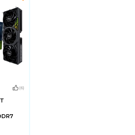
(6)
IT
DDR7