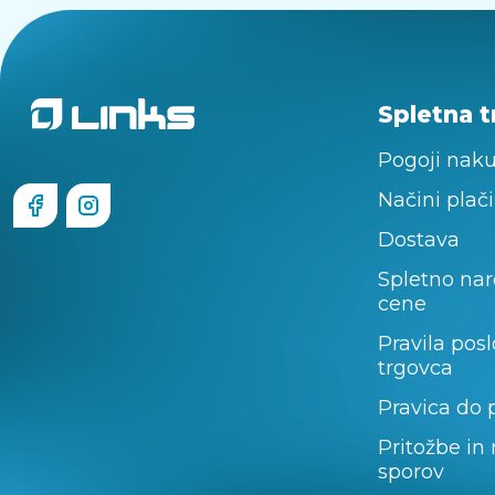
Spletna t
Pogoji nak
Načini plači
Dostava
Spletno nar
cene
Pravila pos
trgovca
Pravica do 
Pritožbe in
sporov