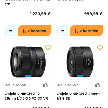
črn
1.220,99 €
999,99 €
V košarico
V košarico
(1)
(1)
020.302.358
020.302.357
Objektiv NIKON Z 12-
Objektiv NIKON Z 28mm
28mm f/3.5-5.6 PZ DX VR
f/2.8 SE