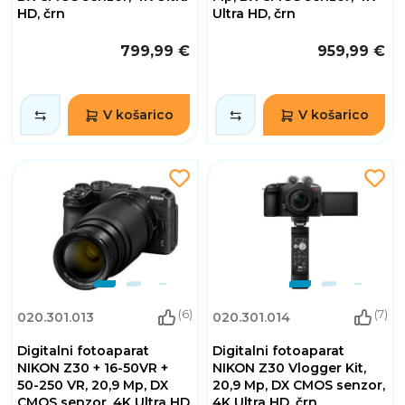
HD, črn
Ultra HD, črn
799,99 €
959,99 €
V košarico
V košarico
(6)
(7)
020.301.013
020.301.014
Digitalni fotoaparat
Digitalni fotoaparat
NIKON Z30 + 16-50VR +
NIKON Z30 Vlogger Kit,
50-250 VR, 20,9 Mp, DX
20,9 Mp, DX CMOS senzor,
CMOS senzor, 4K Ultra HD,
4K Ultra HD, črn