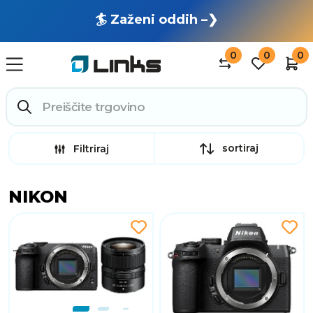
🏄 Zaženi oddih –❯
0
0
0
sortiraj
Filtriraj
NIKON