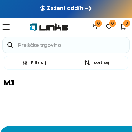
🏄 Zaženi oddih –❯
0
0
0
sortiraj
Filtriraj
MJ