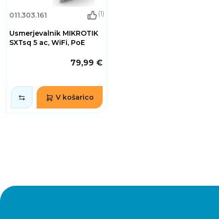
(1)
011.303.161
Usmerjevalnik MIKROTIK
SXTsq 5 ac, WiFi, PoE
79,99 €
V košarico