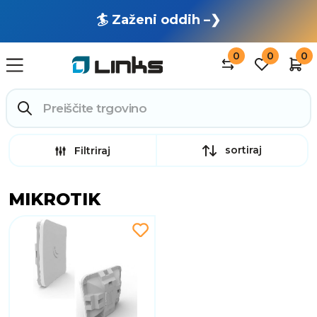
🏄 Zaženi oddih –❯
0
0
0
sortiraj
Filtriraj
MIKROTIK