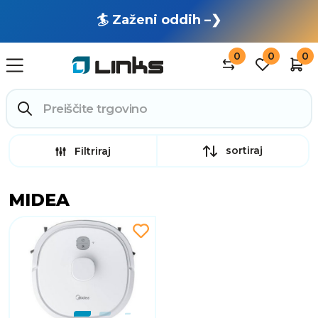
🏄 Zaženi oddih –❯
0
0
0
sortiraj
Filtriraj
MIDEA