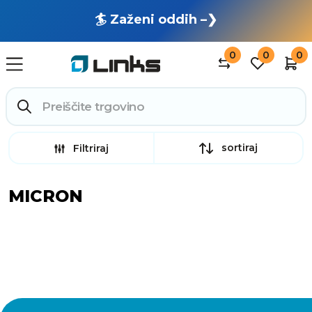
🏄 Zaženi oddih –❯
0
0
0
sortiraj
Filtriraj
MICRON