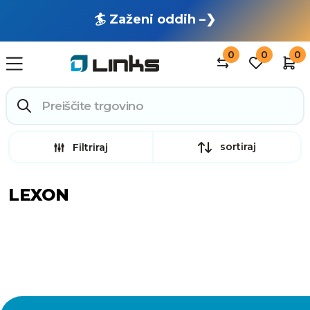
🏄 Zaženi oddih –❯
0
0
0
sortiraj
Filtriraj
LEXON