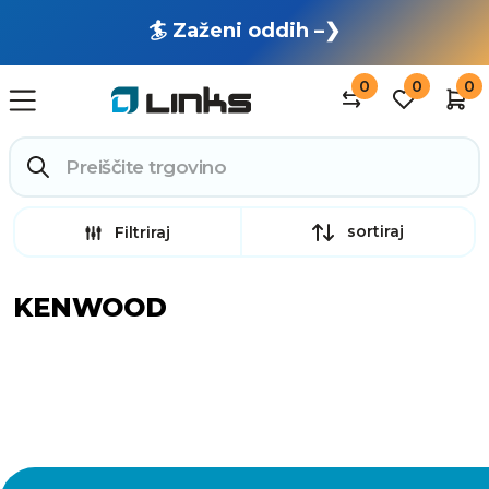
🏄 Zaženi oddih –❯
0
0
0
sortiraj
Filtriraj
KENWOOD