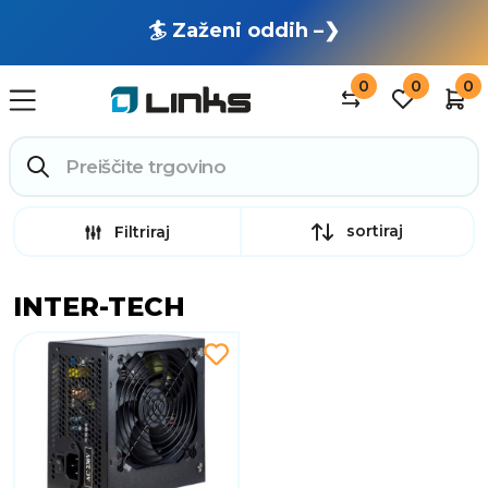
🏄 Zaženi oddih –❯
0
0
0
sortiraj
Filtriraj
INTER-TECH