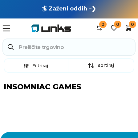
🏄 Zaženi oddih –❯
0
0
0
sortiraj
Filtriraj
INSOMNIAC GAMES