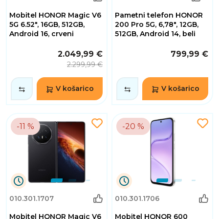
17
Mobitel HONOR Magic V6
Pametni telefon HONOR
Ure
9
5G 6.52", 16GB, 512GB,
200 Pro 5G, 6,78", 12GB,
Minute
Android 16, crveni
512GB, Android 14, beli
39
Sekunde
2.049,99 €
799,99 €
2.299,99 €
V košarico
V košarico
-11 %
-20 %
0
0
010.301.1707
010.301.1706
Dnevi
Dnevi
17
17
Mobitel HONOR Magic V6
Mobitel HONOR 600
Ure
Ure