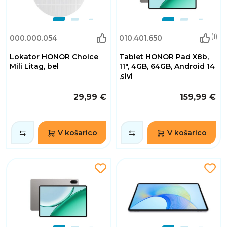
(1)
000.000.054
010.401.650
Lokator HONOR Choice
Tablet HONOR Pad X8b,
Mili Litag, bel
11", 4GB, 64GB, Android 14
,sivi
29,99 €
159,99 €
V košarico
V košarico