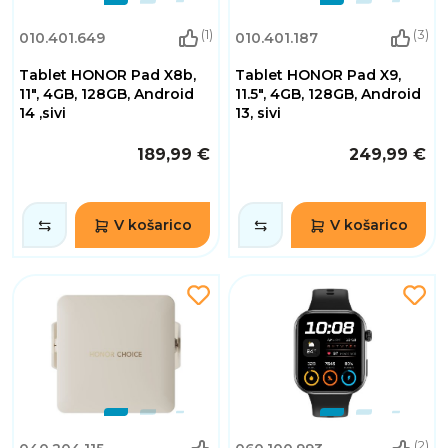
(1)
(3)
010.401.649
010.401.187
Tablet HONOR Pad X8b,
Tablet HONOR Pad X9,
11", 4GB, 128GB, Android
11.5", 4GB, 128GB, Android
14 ,sivi
13, sivi
189,99 €
249,99 €
V košarico
V košarico
(2)