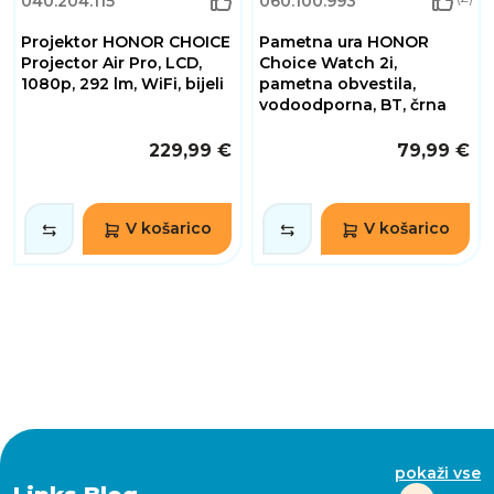
040.204.115
060.100.993
Projektor HONOR CHOICE
Pametna ura HONOR
Projector Air Pro, LCD,
Choice Watch 2i,
1080p, 292 lm, WiFi, bijeli
pametna obvestila,
vodoodporna, BT, črna
229,99 €
79,99 €
V košarico
V košarico
pokaži vse