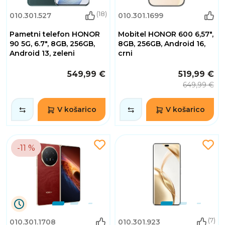
(18)
010.301.527
010.301.1699
Pametni telefon HONOR
Mobitel HONOR 600 6,57",
90 5G, 6.7", 8GB, 256GB,
8GB, 256GB, Android 16,
Android 13, zeleni
crni
549,99 €
519,99 €
649,99 €
V košarico
V košarico
-11 %
0
(7)
010.301.1708
010.301.923
Dnevi