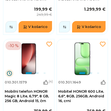
39
Sekunde
199,99 €
1.299,99 €
249,99 €
V košarico
V košarico
-10 %
8
(4)
010.301.1579
010.301.1649
Dnevi
17
Mobilni telefon HONOR
Mobitel HONOR 600 Lite,
Ure
9
Magic 8 Lite, 6,79", 8 GB,
6,6", 8GB, 256GB, Android
Minute
256 GB, Android 15, črn
16, crni
39
Sekunde