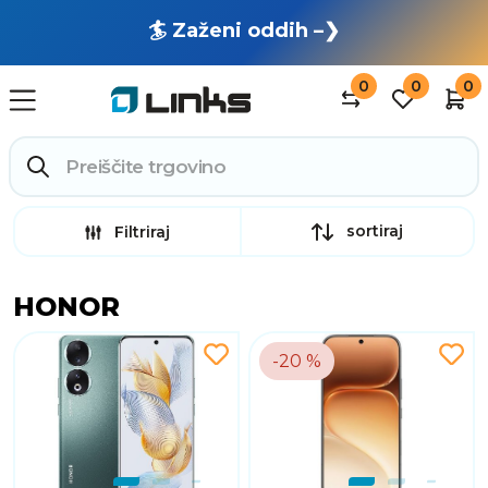
🏄 Zaženi oddih –❯
0
0
0
sortiraj
Filtriraj
HONOR
-20 %