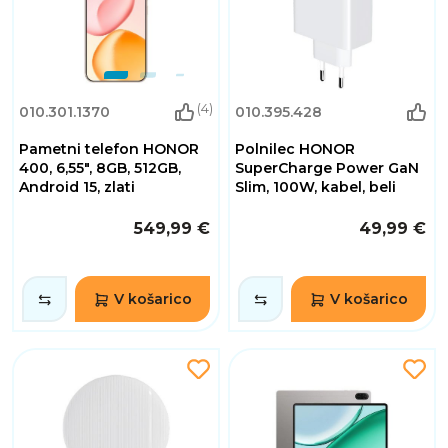
(4)
010.301.1370
010.395.428
Pametni telefon HONOR
Polnilec HONOR
400, 6,55", 8GB, 512GB,
SuperCharge Power GaN
Android 15, zlati
Slim, 100W, kabel, beli
549,99 €
49,99 €
V košarico
V košarico