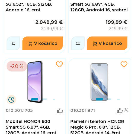
9
9
5G 6.52", 16GB, 512GB,
Smart 5G 6,87", 4GB,
Minute
Minute
Android 16, crni
128GB, Android 16, srebrni
39
39
Sekunde
Sekunde
2.049,99 €
199,99 €
2.299,99 €
249,99 €
V košarico
V košarico
-20 %
0
(6)
010.301.1705
010.301.871
Dnevi
17
Mobitel HONOR 600
Pametni telefon HONOR
Ure
9
Smart 5G 6,87", 4GB,
Magic 6 Pro, 6,8", 12GB,
Minute
128GB, Android 16, crni
512GB, Android 14, črni