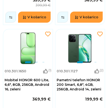
359,99 €
369,99 €
399,99 €
V košarico
V košarico
(1)
(2)
010.301.1650
010.301.1127
Mobitel HONOR 600 Lite,
Pametni telefon HONOR
6,6", 8GB, 256GB, Android
200 Smart, 6,8", 4GB,
16, zeleni
256GB, Android 14, zeleni
369,99 €
199,99 €