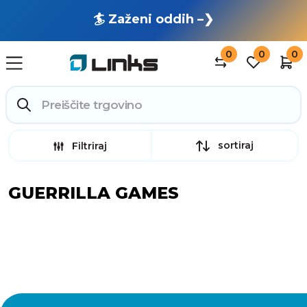
🏄 Zaženi oddih –❯
0
0
0
sortiraj
Filtriraj
GUERRILLA GAMES