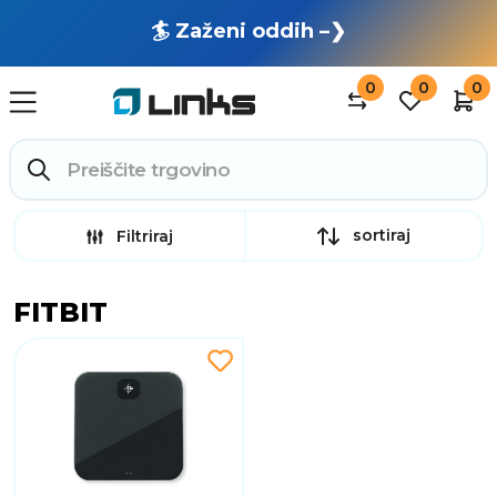
🏄 Zaženi oddih –❯
0
0
0
sortiraj
Filtriraj
FITBIT