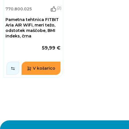
(2)
770.800.025
Pametna tehtnica FITBIT
Aria AIR WiFi, meri težo,
odstotek maščobe, BMI
indeks, črna
59,99 €
V košarico