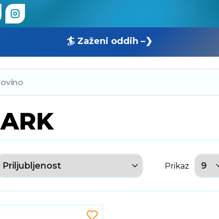
🏄 Zaženi oddih –❯
HARK
Prikaz