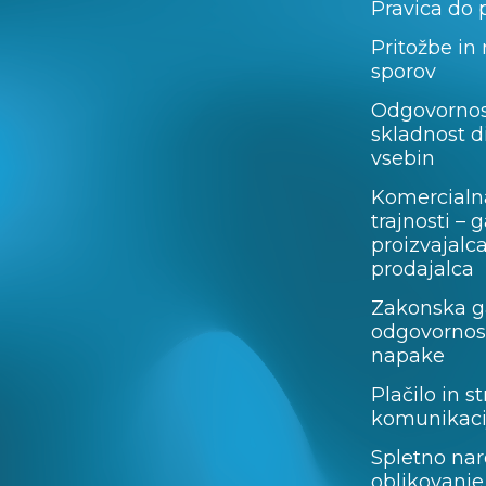
Pravica do 
Pritožbe in
sporov
Odgovornos
skladnost d
vsebin
Komercialn
trajnosti – 
proizvajalc
prodajalca
Zakonska ga
odgovornost
napake
Plačilo in st
komunikaci
Spletno nar
oblikovanje