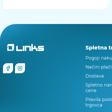
Spletna t
Pogoji nak
Načini plači
Dostava
Spletno nar
cene
Pravila pos
trgovca