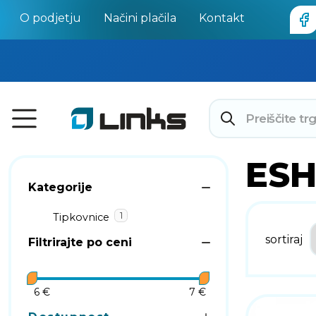
O podjetju
Načini plačila
Kontakt
ES
Kategorije
1
Tipkovnice
sortiraj
Filtrirajte po ceni
6 €
7 €