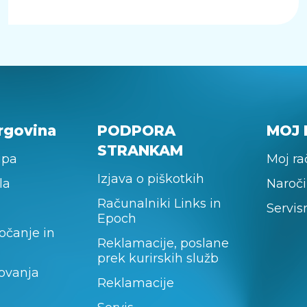
rgovina
PODPORA
MOJ 
STRANKAM
upa
Moj r
Izjava o piškotkih
la
Naroči
Računalniki Links in
Servis
Epoch
očanje in
Reklamacije, poslane
prek kurirskih služb
lovanja
Reklamacije