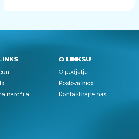
LINKS
O LINKSU
ačun
O podjetju
la
Poslovalnice
na naročila
Kontaktirajte nas