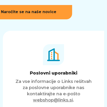
Naročite se na naše novice
Poslovni uporabniki
Za vse informacije o Links rešitvah
za poslovne uporabnike nas
kontaktirajte na e-pošto
webshop@links.si
.