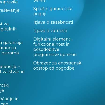
Servis
popravila
Splošni garancijski
 reševanje
pogoji
Izjava o zasebnosti
t za
igitalnih
Izjava o varnosti
Digitalni elementi,
a garancija
funkcionalnost in
garancija
posodobitve
a oziroma
programske opreme
Obrazec za enostranski
rancija –
odstop od pogodbe
 za stvarne
roški
je
očanje in
 cen