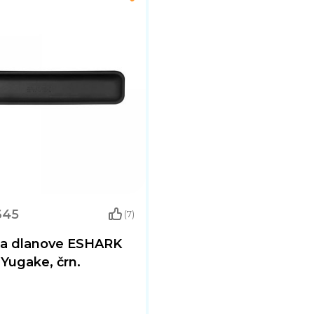
645
(7)
za dlanove ESHARK
Yugake, črn.