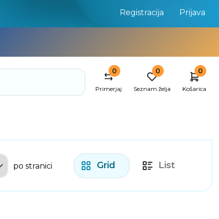
Registracija
Prijava
0
0
0
Primerjaj
Seznam želja
Košarica
Grid
List
po stranici