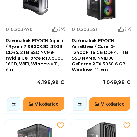
(10)
(10)
010.203.470
010.203.551
Računalnik EPOCH Aquila
Računalnik EPOCH
/ Ryzen 7 9800X3D, 32GB
Amalthea / Core i5-
DDR5, 2TB SSD NVMe,
12400F, 16 GB DDR4, 1 TB
nVidia GeForce RTX 5080
SSD NVMe, NVIDIA
16GB, WiFi, Windows 11,
GeForce RTX 3050 6 GB,
črn
Windows 11, črn
4.199,99 €
1.049,99 €
V košarico
V košarico