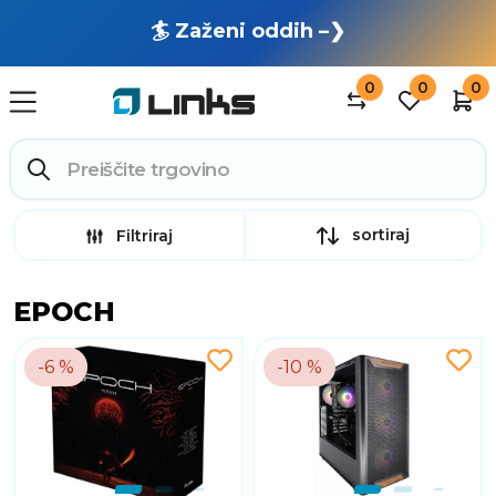
🏄 Zaženi oddih –❯
0
0
0
sortiraj
Filtriraj
EPOCH
-6 %
-10 %