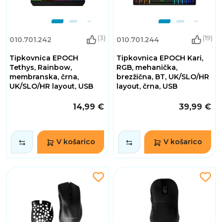
(3)
(19)
010.701.242
010.701.244
Tipkovnica EPOCH
Tipkovnica EPOCH Kari,
Tethys, Rainbow,
RGB, mehanička,
membranska, črna,
brezžična, BT, UK/SLO/HR
UK/SLO/HR layout, USB
layout, črna, USB
14,99 €
39,99 €
V košarico
V košarico