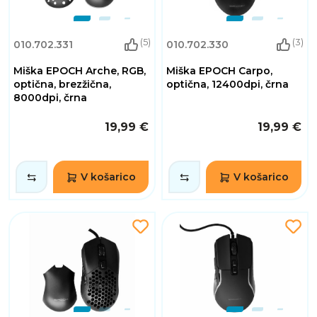
(5)
(3)
010.702.331
010.702.330
Miška EPOCH Arche, RGB,
Miška EPOCH Carpo,
optična, brezžična,
optična, 12400dpi, črna
8000dpi, črna
19,99 €
19,99 €
V košarico
V košarico