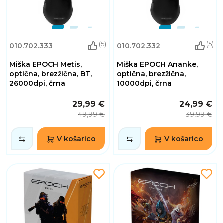
(5)
(5)
010.702.333
010.702.332
Miška EPOCH Metis,
Miška EPOCH Ananke,
optična, brezžična, BT,
optična, brezžična,
26000dpi, črna
10000dpi, črna
29,99 €
24,99 €
49,99 €
39,99 €
V košarico
V košarico