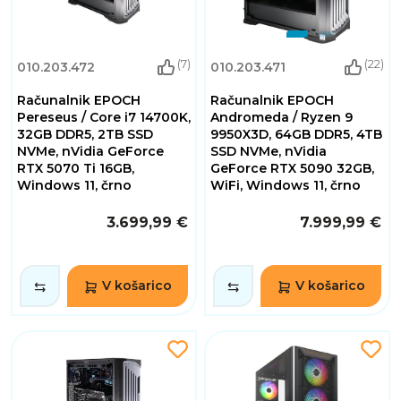
(7)
(22)
010.203.472
010.203.471
Računalnik EPOCH
Računalnik EPOCH
Pereseus / Core i7 14700K,
Andromeda / Ryzen 9
32GB DDR5, 2TB SSD
9950X3D, 64GB DDR5, 4TB
NVMe, nVidia GeForce
SSD NVMe, nVidia
RTX 5070 Ti 16GB,
GeForce RTX 5090 32GB,
Windows 11, črno
WiFi, Windows 11, črno
3.699,99 €
7.999,99 €
V košarico
V košarico