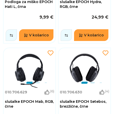
Podloga za miško EPOCH
slušalke EPOCH Hydra,
Hati L, črna
RGB, črne
9,99 €
24,99 €
V košarico
V košarico
(6)
(4)
010.706.629
010.706.630
slušalke EPOCH Mab, RGB,
slušalke EPOCH Setebos,
črne
brezžične, črne