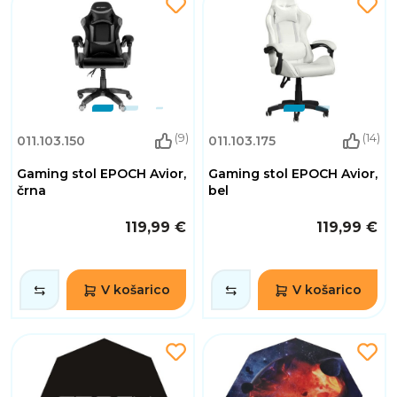
(9)
(14)
011.103.150
011.103.175
Gaming stol EPOCH Avior,
Gaming stol EPOCH Avior,
črna
bel
119,99 €
119,99 €
V košarico
V košarico