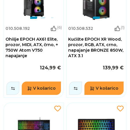
(6)
(1)
010.508.192
010.508.532
Ohišje EPOCH AX61 Elite,
Kućište EPOCH XR Wood,
prozor, MIDI, ATX, črno, +
prozor, RGB, ATX, crno,
750W Atom V750
napajanje BRONZE 850W,
napajanje
ATX 3.1
124,99 €
139,99 €
V košarico
V košarico