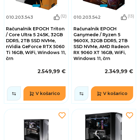
(12)
(13)
010.203.543
010.203.542
Računalnik EPOCH Triton
Računalnik EPOCH
/ Core Ultra 5 245K, 32GB
Ganymede / Ryzen 5
DDR5, 2TB SSD NVMe,
9600X, 32GB DDR5, 2TB
nVidia GeForce RTX 5060
SSD NVMe, AMD Radeon
Ti 16GB, WiFi, Windows 11,
RX 9060 XT 16GB, WiFi,
črn
Windows 11, črn
2.549,99 €
2.349,99 €
V košarico
V košarico