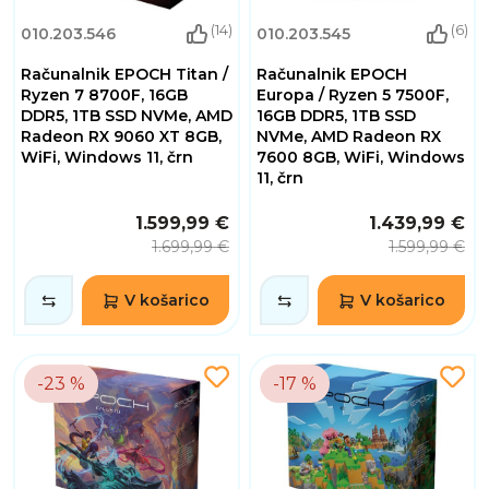
(14)
(6)
010.203.546
010.203.545
Računalnik EPOCH Titan /
Računalnik EPOCH
Ryzen 7 8700F, 16GB
Europa / Ryzen 5 7500F,
DDR5, 1TB SSD NVMe, AMD
16GB DDR5, 1TB SSD
Radeon RX 9060 XT 8GB,
NVMe, AMD Radeon RX
WiFi, Windows 11, črn
7600 8GB, WiFi, Windows
11, črn
1.599,99 €
1.439,99 €
1.699,99 €
1.599,99 €
V košarico
V košarico
-23 %
-17 %