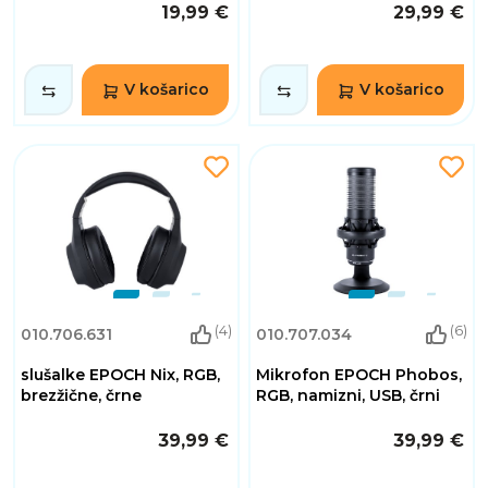
19,99 €
29,99 €
V košarico
V košarico
(4)
(6)
010.706.631
010.707.034
slušalke EPOCH Nix, RGB,
Mikrofon EPOCH Phobos,
brezžične, črne
RGB, namizni, USB, črni
39,99 €
39,99 €