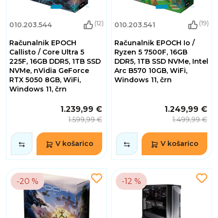
(12)
(19)
010.203.544
010.203.541
Računalnik EPOCH
Računalnik EPOCH Io /
Callisto / Core Ultra 5
Ryzen 5 7500F, 16GB
225F, 16GB DDR5, 1TB SSD
DDR5, 1TB SSD NVMe, Intel
NVMe, nVidia GeForce
Arc B570 10GB, WiFi,
RTX 5050 8GB, WiFi,
Windows 11, črn
Windows 11, črn
1.239,99 €
1.249,99 €
1.599,99 €
1.499,99 €
V košarico
V košarico
-20 %
-12 %