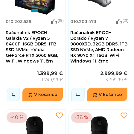
(19)
(21)
010.203.539
010.203.473
Računalnik EPOCH
Računalnik EPOCH
Galaxia V2 / Ryzen 5
Dorado / Ryzen 7
8400F, 16GB DDR5, 1TB
9800X3D, 32GB DDR5, 1TB
SSD NVMe, nVidia
SSD NVMe, AMD Radeon
GeForce RTX 5060 8GB,
RX 9070 XT 16GB, WiFi,
WiFi, Windows 11, črn
Windows 11, črno
1.399,99 €
2.999,99 €
1.749,99 €
3.399,99 €
V košarico
V košarico
-40 %
-38 %