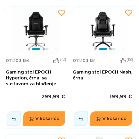
(12)
(18)
011.103.154
011.103.151
Gaming stol EPOCH
Gaming stol EPOCH Nash,
Hyperion, črna, sa
črna
sustavom za hlađenje
299,99 €
199,99 €
V košarico
V košarico