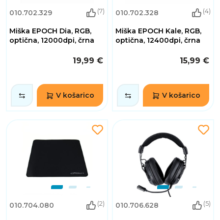
(7)
(4)
010.702.329
010.702.328
Miška EPOCH Dia, RGB,
Miška EPOCH Kale, RGB,
optična, 12000dpi, črna
optična, 12400dpi, črna
19,99 €
15,99 €
V košarico
V košarico
(2)
(5)
010.704.080
010.706.628