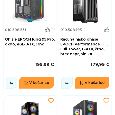
(3)
010.508.531
010.508.193
Ohišje EPOCH King 95 Pro,
Računalniško ohišje
okno, RGB, ATX, črno
EPOCH Performance 1FT,
Full Tower, E-ATX, črno,
brez napajalnika
199,99 €
179,99 €
V košarico
V košarico