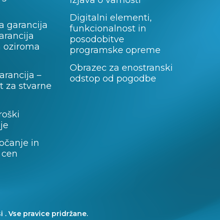
Izjava o varnosti
Digitalni elementi,
a garancija
funkcionalnost in
garancija
posodobitve
a oziroma
programske opreme
Obrazec za enostranski
rancija –
odstop od pogodbe
 za stvarne
roški
je
očanje in
 cen
i . Vse pravice pridržane.