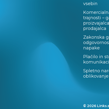
vsebin
Komercialn
trajnosti – 
proizvajalc
prodajalca
Zakonska ga
odgovornost
napake
Plačilo in st
komunikaci
Spletno nar
oblikovanje
© 2026 Links.s