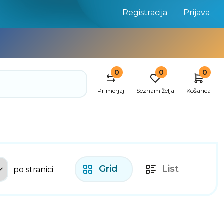
Registracija
Prijava
0
0
0
Primerjaj
Seznam želja
Košarica
Grid
List
po stranici