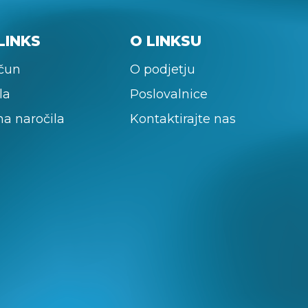
LINKS
O LINKSU
ačun
O podjetju
la
Poslovalnice
na naročila
Kontaktirajte nas