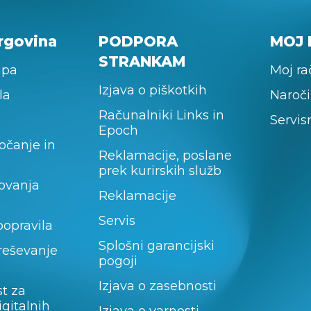
rgovina
PODPORA
MOJ 
STRANKAM
upa
Moj r
Izjava o piškotkih
la
Naroči
Računalniki Links in
Servis
Epoch
očanje in
Reklamacije, poslane
prek kurirskih služb
lovanja
Reklamacije
Servis
popravila
Splošni garancijski
 reševanje
pogoji
Izjava o zasebnosti
t za
igitalnih