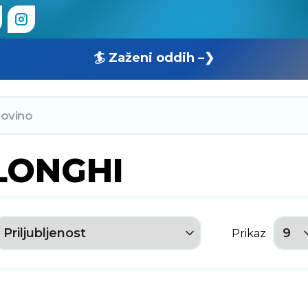
🏄 Zaženi oddih –❯
LONGHI
Prikaz