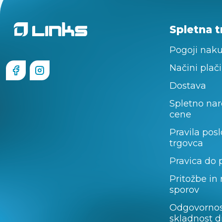
Spletna t
Pogoji nak
Načini plači
Dostava
Spletno nar
cene
Pravila pos
trgovca
Pravica do 
Pritožbe in
sporov
Odgovornos
skladnost d