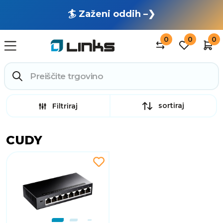
🏄 Zaženi oddih –❯
0
0
0
sortiraj
Filtriraj
CUDY