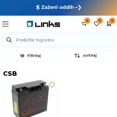
🏄 Zaženi oddih –❯
0
0
0
sortiraj
Filtriraj
CSB