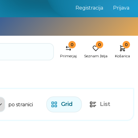
Registracija
Prijava
0
0
0
Primerjaj
Seznam želja
Košarica
Grid
List
po stranici