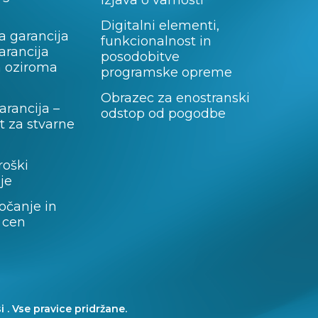
Izjava o varnosti
Digitalni elementi,
a garancija
funkcionalnost in
garancija
posodobitve
a oziroma
programske opreme
Obrazec za enostranski
rancija –
odstop od pogodbe
 za stvarne
roški
je
očanje in
 cen
i . Vse pravice pridržane.