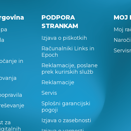
rgovina
PODPORA
MOJ 
STRANKAM
upa
Moj r
Izjava o piškotkih
la
Naroči
Računalniki Links in
Servis
Epoch
očanje in
Reklamacije, poslane
prek kurirskih služb
lovanja
Reklamacije
Servis
popravila
Splošni garancijski
 reševanje
pogoji
Izjava o zasebnosti
t za
igitalnih