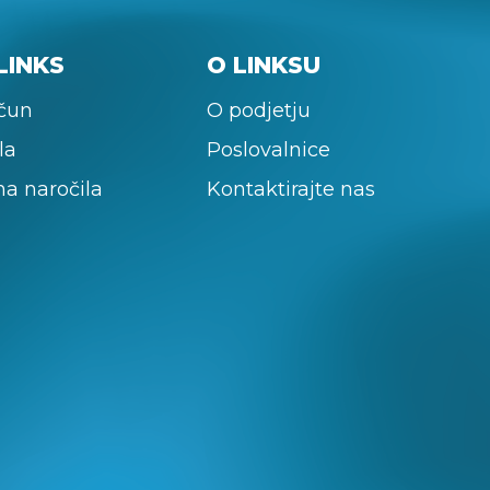
LINKS
O LINKSU
ačun
O podjetju
la
Poslovalnice
na naročila
Kontaktirajte nas