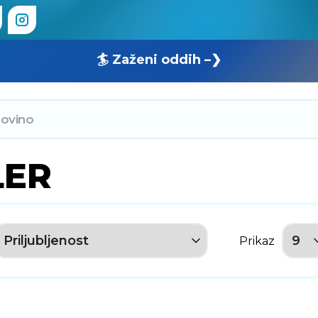
🏄 Zaženi oddih –❯
LER
Prikaz