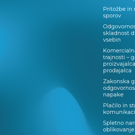
Pritožbe in
sporov
Odgovornos
skladnost d
vsebin
Komercialn
trajnosti – 
proizvajalc
prodajalca
Zakonska ga
odgovornost
napake
Plačilo in st
komunikaci
Spletno nar
oblikovanje