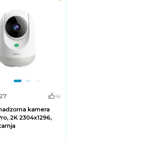
127
(4)
nadzorna kamera
ro, 2K 2304x1296,
tarnja