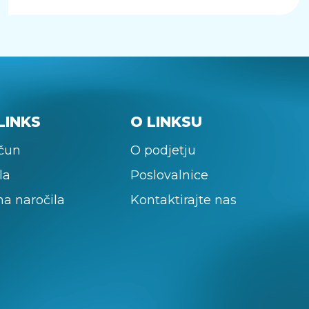
LINKS
O LINKSU
ačun
O podjetju
la
Poslovalnice
na naročila
Kontaktirajte nas