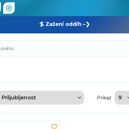
🏄 Zaženi oddih –❯
Prikaz