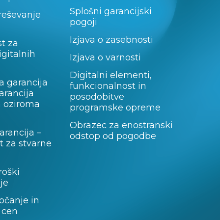
Splošni garancijski
 reševanje
pogoji
Izjava o zasebnosti
t za
igitalnih
Izjava o varnosti
Digitalni elementi,
a garancija
funkcionalnost in
garancija
posodobitve
a oziroma
programske opreme
Obrazec za enostranski
rancija –
odstop od pogodbe
 za stvarne
roški
je
očanje in
 cen