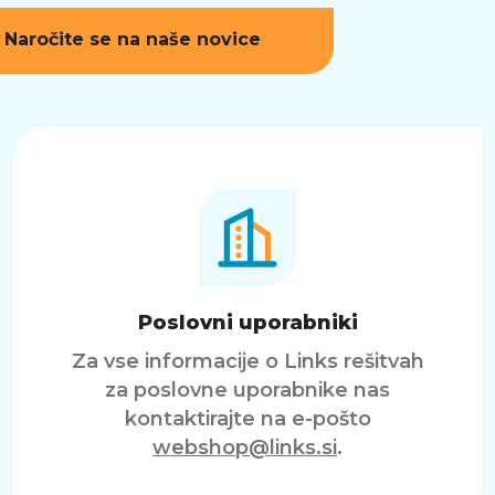
Naročite se na naše novice
Poslovni uporabniki
Za vse informacije o Links rešitvah
za poslovne uporabnike nas
kontaktirajte na e-pošto
webshop@links.si
.