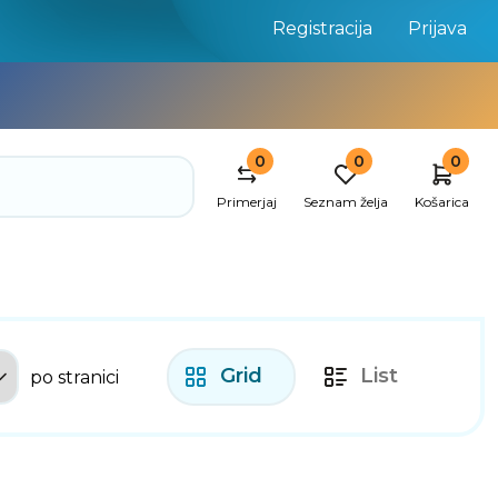
Registracija
Prijava
0
0
0
Primerjaj
Seznam želja
Košarica
Grid
List
po stranici