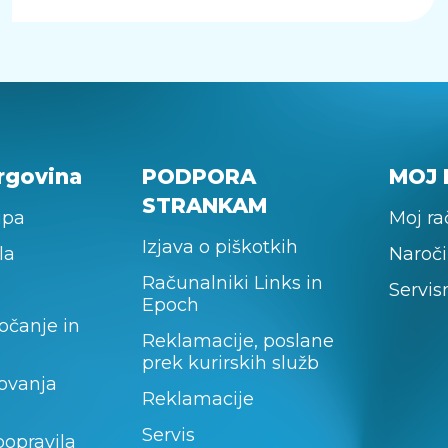
rgovina
PODPORA
MOJ 
STRANKAM
upa
Moj r
Izjava o piškotkih
la
Naroči
Računalniki Links in
Servis
Epoch
očanje in
Reklamacije, poslane
prek kurirskih služb
lovanja
Reklamacije
Servis
popravila