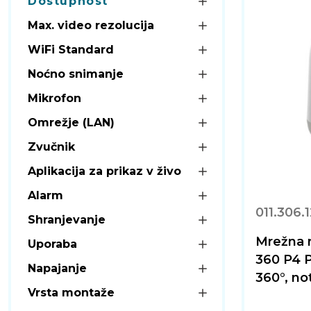
Dostupnost
Max. video rezolucija
WiFi Standard
Noćno snimanje
Mikrofon
Omrežje (LAN)
Zvučnik
Aplikacija za prikaz v živo
Alarm
011.306.
Shranjevanje
Mrežna 
Uporaba
360 P4 P
Napajanje
360°, no
Vrsta montaže