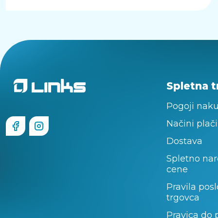
Spletna t
Pogoji nak
Načini plači
Dostava
Spletno nar
cene
Pravila pos
trgovca
Pravica do 