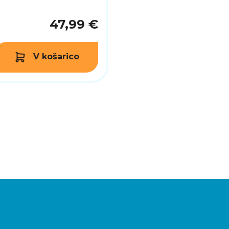
47,99 €
V košarico