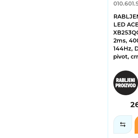
010.601.
RABLJENI
LED ACE
XB253QG
2ms, 40
144Hz, D
pivot, cr
2