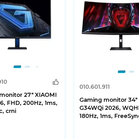
910
010.601.911
monitor 27" XIAOMI
Gaming monitor 34"
6, FHD, 200Hz, 1ms,
G34WQi 2026, WQH
, crni
180Hz, 1ms, FreeSync