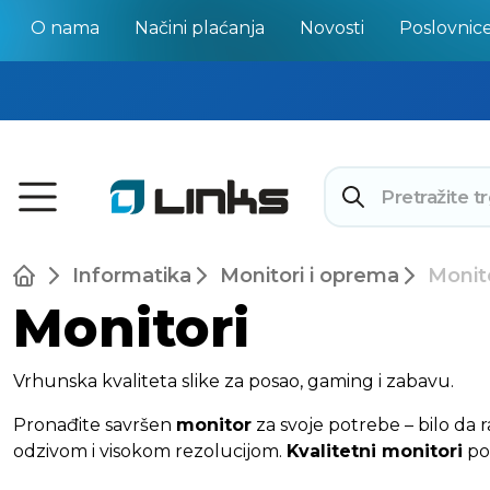
O nama
Načini plaćanja
Novosti
Poslovnic
Informatika
Monitori i oprema
Monit
Monitori
Vrhunska kvaliteta slike za posao, gaming i zabavu.
Pronađite savršen
monitor
za svoje potrebe – bilo da ra
odzivom i visokom rezolucijom.
Kvalitetni monitori
po 