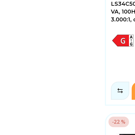
LS34C5
VA, 100
3.000:1, 
-22 %