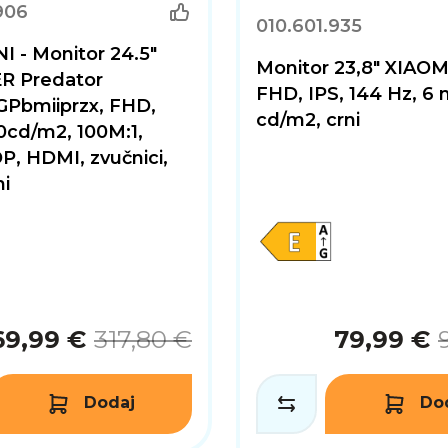
906
010.601.935
 - Monitor 24.5"
Monitor 23,8" XIAOM
R Predator
FHD, IPS, 144 Hz, 6 
Pbmiiprzx, FHD,
cd/m2, crni
0cd/m2, 100M:1,
P, HDMI, zvučnici,
ni
69,99 €
317,80 €
79,99 €
Dodaj
Do