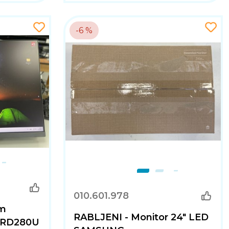
-6 %
010.601.978
um
RABLJENI - Monitor 24" LED
Q RD280U