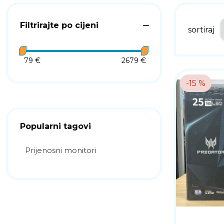
Filtrirajte po cijeni
sortiraj
79 €
2679 €
-15 %
Popularni tagovi
Prijenosni monitori