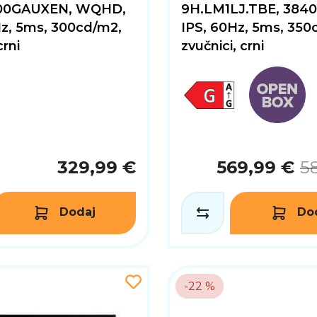
00GAUXEN, WQHD,
9H.LM1LJ.TBE, 3840
Hz, 5ms, 300cd/m2,
IPS, 60Hz, 5ms, 350
crni
zvučnici, crni
329,99 €
569,99 €
5
Dodaj
Do
-22 %