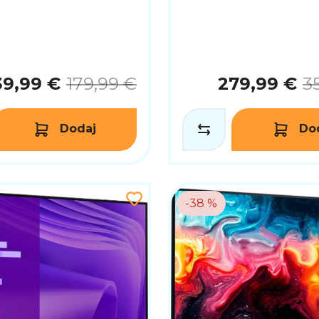
39,99 €
179,99 €
279,99 €
3
Dodaj
Do
-38 %