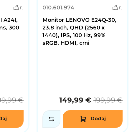
010.601.974
(1)
(1)
I A24I,
Monitor LENOVO E24Q-30,
ms, 300
23.8 inch, QHD (2560 x
1440), IPS, 100 Hz, 99%
sRGB, HDMI, crni
99,99 €
149,99 €
199,99 €
daj
Dodaj