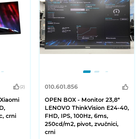
010.601.856
(2)
 Xiaomi
OPEN BOX - Monitor 23,8"
D,
LENOVO ThinkVision E24-40,
, crni
FHD, IPS, 100Hz, 6ms,
250cd/m2, pivot, zvučnici,
crni