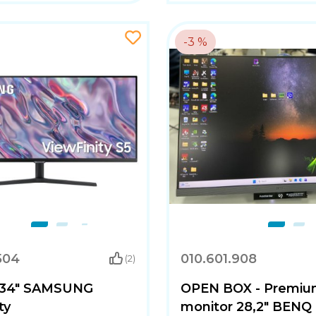
-3 %
504
010.601.908
(2)
 34" SAMSUNG
OPEN BOX - Premi
ty
monitor 28,2" BEN