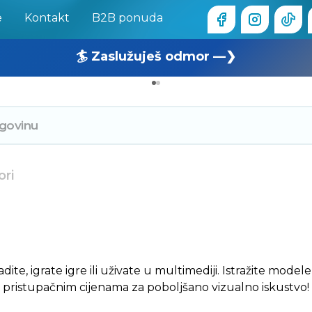
e
Kontakt
B2B ponuda
🏄 Zaslužuješ odmor —❯
🔥 OUTLET: TOTALNA RASPRODAJA —❯
ori
dite, igrate igre ili uživate u multimediji. Istražite modele
pristupačnim cijenama za poboljšano vizualno iskustvo!