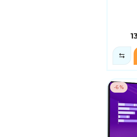
1
-6 %