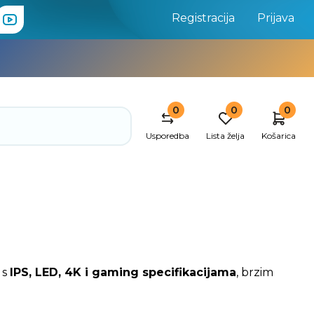
Registracija
Prijava
0
0
0
Usporedba
Lista želja
Košarica
 s
IPS, LED, 4K i gaming specifikacijama
, brzim