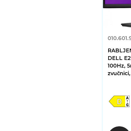
010.601.
RABLJENI
DELL E2
100Hz, 5
zvučnici,