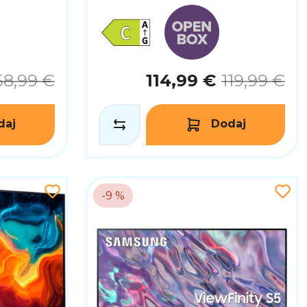
58,99 €
114,99 €
119,99 €
daj
Dodaj
-9 %