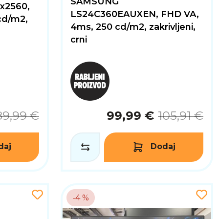
SAMSUNG
x2560,
LS24C360EAUXEN, FHD VA,
cd/m2,
4ms, 250 cd/m2, zakrivljeni,
crni
89,99 €
99,99 €
105,91 €
daj
Dodaj
-4 %