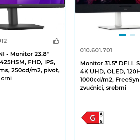
912
010.601.701
 - Monitor 23.8"
425HSM, FHD, IPS,
Monitor 31.5" DELL 
ms, 250cd/m2, pivot,
4K UHD, OLED, 120H
 crni
1000cd/m2, FreeSyn
zvučnici, srebrni