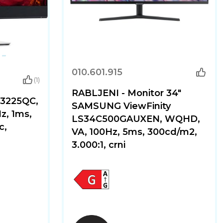
010.601.915
(1)
RABLJENI - Monitor 34"
S3225QC,
SAMSUNG ViewFinity
z, 1ms,
LS34C500GAUXEN, WQHD,
c,
VA, 100Hz, 5ms, 300cd/m2,
3.000:1, crni