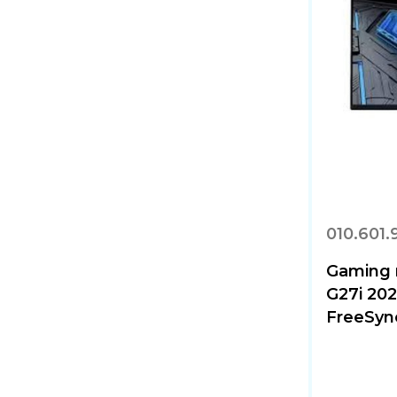
010.601.
Gaming 
G27i 202
FreeSync