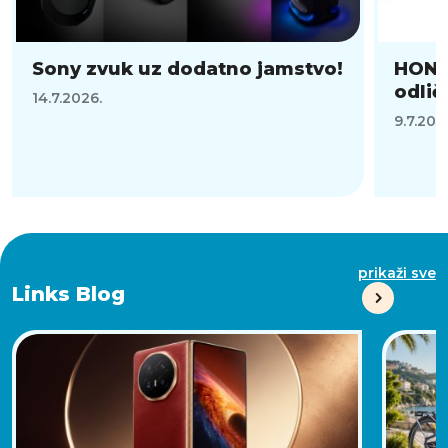
Sony zvuk uz dodatno jamstvo!
HONO
odli
14.7.2026.
9.7.202
prikaži sve
Links Blog