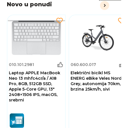
Novo u ponudi
010.101.2981
060.600.017
Laptop APPLE MacBook
Električni bicikl MS
Neo 13 mhfc4cr/a / A18
ENERG eBike Veles Nord
Pro, 8GB, 512GB SSD,
Grey, autonomija 70km,
Apple 5-Core GPU, 13"
brzina 25km/h, sivi
2408×1506 IPS, macOS,
srebrni