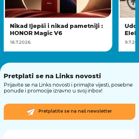
Nikad ljepši i nikad pametniji :
Udob
HONOR Magic V6
Elekt
16.7.2026.
9.7.20
Pretplati se na Links novosti
Prijavite se na Links novosti i primajte vijesti, posebne
ponude i promocije izravno u svoj inbox!
Pretplatite se na naš newsletter