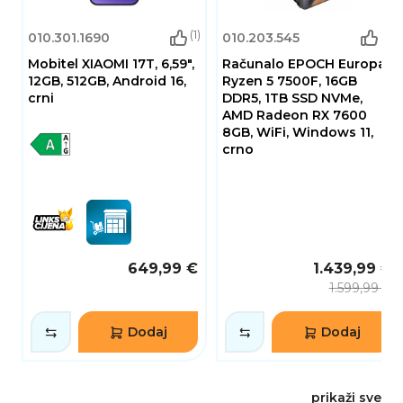
(1)
(6)
010.301.1690
010.203.545
Mobitel XIAOMI 17T, 6,59",
Računalo EPOCH Europa /
12GB, 512GB, Android 16,
Ryzen 5 7500F, 16GB
crni
DDR5, 1TB SSD NVMe,
AMD Radeon RX 7600
8GB, WiFi, Windows 11,
crno
649,99 €
1.439,99 €
1.599,99 €
Dodaj
Dodaj
prikaži sve