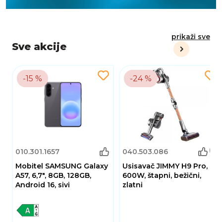
prikaži sve
Sve akcije
-15 %
-24 %
(8)
010.301.1657
040.503.086
Mobitel SAMSUNG Galaxy
Usisavač JIMMY H9 Pro,
A57, 6,7", 8GB, 128GB,
600W, štapni, bežični,
Android 16, sivi
zlatni