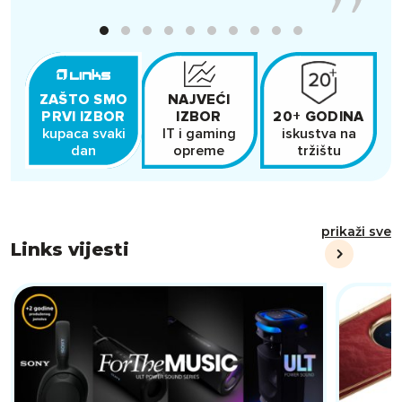
ZAŠTO SMO
BRZA I
NAJVEĆI
PRVI IZBOR
SIGURNA
IZBOR
20+ GODINA
kupaca svaki
u cijeloj
IT i gaming
iskustva na
c
Hrvatskoj
dan
opreme
tržištu
prikaži sve
Links vijesti