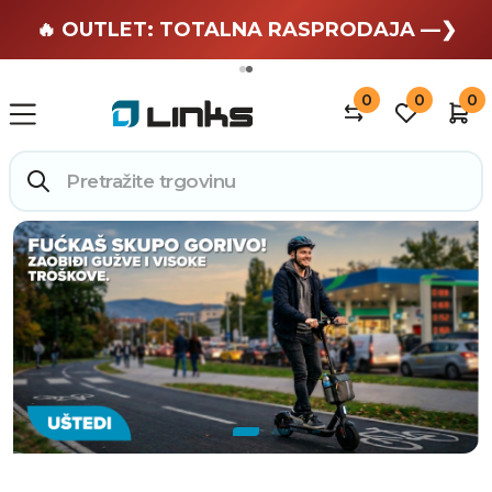
🏄 Zaslužuješ odmor —❯
🔥 OUTLET: TOTALNA RASPRODAJA —❯
0
0
0