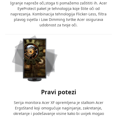
MODERAN DIZAJN ZA GAMING SETUP KOJI
Igranje napreže oči,stoga ti pomažemo zaštititi ih. Acer
ODUŠEVLJAVA
EyeProtect paket je tehnologija koje štite oči od
naprezanja. Kombinacija tehnologija Flicker-Less, filtra
Osim tehničkih specifikacija, Acer Nitro
plavog svjetla i Low Dimming tvrtke Acer osigurava
QG240YH3BIX impresionira i svojim dizajnom.
udobnost za tvoje oči.
Tanki okviri daju mu moderan izgled i
omogućuju lakše postavljanje više monitora za
prošireni prikaz. Njegova stabilna baza
osigurava čvrstoću, dok elegantan crni finiš
savršeno upotpunjuje svaki gaming prostor.
PRAKTIČNE OPCIJE POVEZIVANJA
Monitor nudi raznolike mogućnosti
povezivanja putem HDMI i VGA priključaka, što
osigurava kompatibilnost s računalima,
konzolama i drugim uređajima. Bez obzira
koristite li ga za igranje, rad ili streaming,
Pravi potezi
fleksibilnost povezivanja čini ovaj monitor
izvrsnim za svakodnevnu upotrebu.
Serija monitora Acer XF opremljena je stalkom Acer
ODLIČAN ODNOS CIJENE I KVALITETE
ErgoStand koji omogućuje naginjanje, zakretanje,
okretanje i podešavanje visine kako bi uvijek mogao
Acer Nitro QG240YH3BIX kombinira napredne