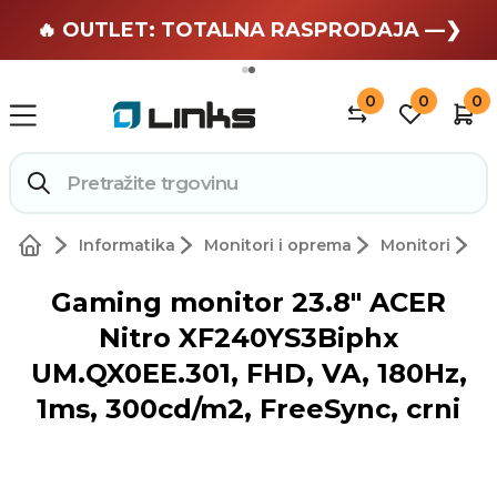
🏄 Zaslužuješ odmor —❯
🔥 OUTLET: TOTALNA RASPRODAJA —❯
0
0
0
Informatika
Monitori i oprema
Monitori
Gaming monitor 23.8" ACER
Nitro XF240YS3Biphx
UM.QX0EE.301, FHD, VA, 180Hz,
1ms, 300cd/m2, FreeSync, crni