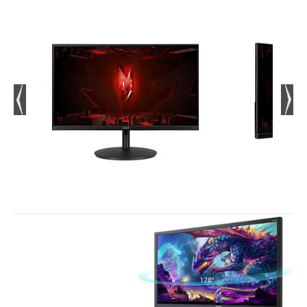
VRIJEME ODZIVA OD 1 MS ZA VRHUNSKU
PRECIZNOST
Vrijeme reakcije monitora je ključno za
kompetitivne igre, a Acer Nitro QG240YH3BIX
nudi impresivno vrijeme odziva od samo 1 ms.
To eliminira zamućenje pokreta i ghosting,
pružajući izuzetno oštru sliku čak i tijekom
najdinamičnijih trenutaka. Bez obzira natječete
li se online ili igrate intenzivne solo misije,
preciznost ovog monitora omogućit će vam da
reagirate brže od svojih protivnika.
FULL HD REZOLUCIJA ZA KRISTALNO JASAN
PRIKAZ
Rezolucija 1920 x 1080 piksela (Full HD)
osigurava oštre i detaljne slike, omogućujući
vam potpuno uranjanje u igru. S Acer Nitro
QG240YH3BIX, svaki detalj u vašim omiljenim
igrama bit će vidljiv, od najsitnijih tekstura do
zapanjujućih pejzaža. Idealno za igre, ali i za
gledanje filmova i multitasking.