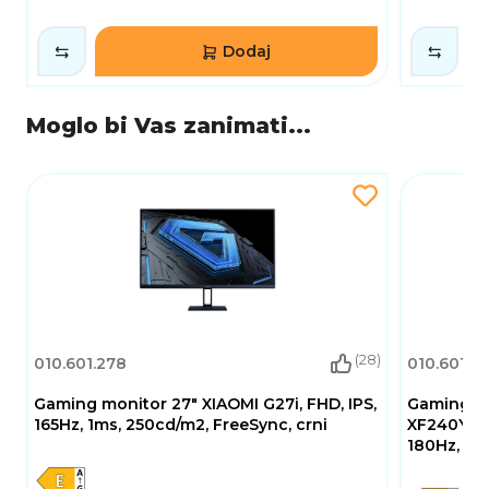
Dodaj
Moglo bi Vas zanimati...
(28)
010.601.278
010.601.41
Gaming monitor 27" XIAOMI G27i, FHD, IPS,
Gaming mo
165Hz, 1ms, 250cd/m2, FreeSync, crni
XF240YM3b
180Hz, 1m