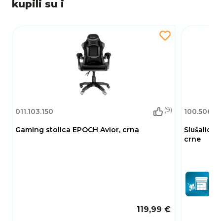
kupili su i
(9)
011.103.150
100.506.1
Gaming stolica EPOCH Avior, crna
Slušalice
crne
119,99 €